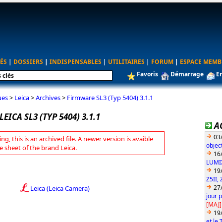
ÉS
|
DOSSIERS
|
INDISPENSABLES
|
UTILITAIRES
|
FORUM
|
ESPACE MEMB
Favoris
Démarrage
E
ues
>
Leica
>
Archives
>
Firmware SL3 (Typ 5404) 3.1.1
EICA SL3 (TYP 5404) 3.1.1
A
03
ng, this is an archived file. A newer version is avaible
objec
e sheet of the brand Leica.
16
LUMIX
19
Z5II, 
27
Leica (Leica Camera)
jour 
[MAJ]
19
et le