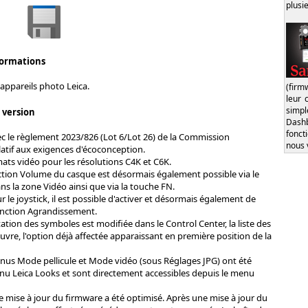
plusi
formations
appareils photo Leica.
(firm
leur 
simp
s version
Dash
fonct
c le règlement 2023/826 (Lot 6/Lot 26) de la Commission
nous 
atif aux exigences d'écoconception.
ts vidéo pour les résolutions C4K et C6K.
nction Volume du casque est désormais également possible via le
s la zone Vidéo ainsi que via la touche FN.
 le joystick, il est possible d'activer et désormais également de
fonction Agrandissement.
tation des symboles est modifiée dans le Control Center, la liste des
ouvre, l'option déjà affectée apparaissant en première position de la
nus Mode pellicule et Mode vidéo (sous Réglages JPG) ont été
nu Leica Looks et sont directement accessibles depuis le menu
 mise à jour du firmware a été optimisé. Après une mise à jour du