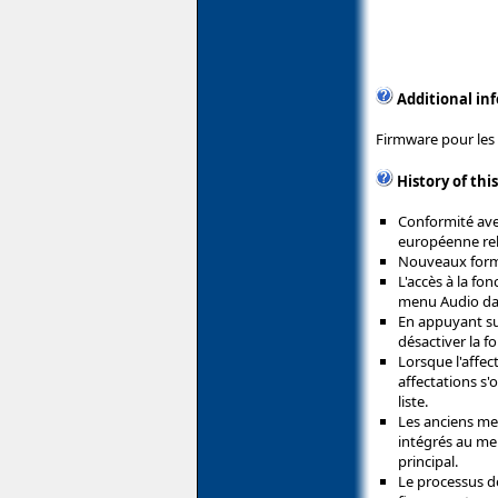
Additional in
Firmware pour les 
History of thi
Conformité ave
européenne rel
Nouveaux forma
L'accès à la fo
menu Audio dan
En appuyant sur
désactiver la 
Lorsque l'affec
affectations s'
liste.
Les anciens me
intégrés au me
principal.
Le processus de