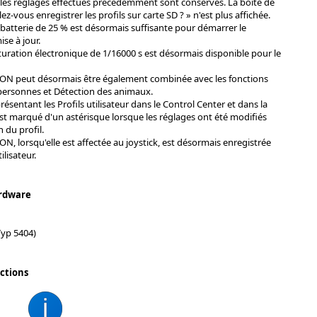
 les réglages effectués précédemment sont conservés. La boîte de
z-vous enregistrer les profils sur carte SD ? » n'est plus affichée.
batterie de 25 % est désormais suffisante pour démarrer le
se à jour.
turation électronique de 1/16000 s est désormais disponible pour le
-ON peut désormais être également combinée avec les fonctions
personnes et Détection des animaux.
ésentant les Profils utilisateur dans le Control Center et dans la
est marqué d'un astérisque lorsque les réglages ont été modifiés
n du profil.
ON, lorsqu'elle est affectée au joystick, est désormais enregistrée
ilisateur.
rdware
Typ 5404)
ctions