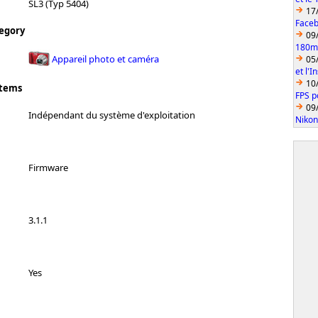
SL3 (Typ 5404)
17
Faceb
egory
09
180mm
Appareil photo et caméra
05
et l'
10
stems
FPS p
09
Indépendant du système d'exploitation
Nikon
Firmware
3.1.1
Yes