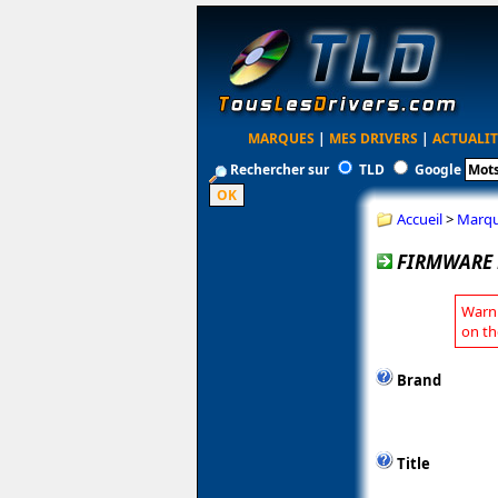
MARQUES
|
MES DRIVERS
|
ACTUALIT
Rechercher sur
TLD
Google
Accueil
>
Marq
FIRMWARE L
Warni
on th
Brand
Title