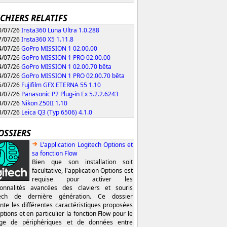
ICHIERS RELATIFS
/07/26
Insta360 Luna Ultra 1.0.288
/07/26
Insta360 X5 1.11.8
/07/26
GoPro MISSION 1 02.00.00
/07/26
GoPro MISSION 1 PRO 02.00.00
/07/26
GoPro MISSION 1 02.00.70 bêta
/07/26
GoPro MISSION 1 PRO 02.00.70 bêta
/07/26
Fujifilm GFX ETERNA 55 1.10
/07/26
Panasonic P2 Plug-in Ex 5.2.2.6243
/07/26
Nikon Z50II 1.10
/07/26
Leica Q3 (Typ 6506) 4.1.0
OSSIERS
L'application Logitech Options et
sa fonction Flow
Bien que son installation soit
facultative, l'application Options est
requise pour activer les
ionnalités avancées des claviers et souris
tech de dernière génération. Ce dossier
nte les différentes caractéristiques proposées
ptions et en particulier la fonction Flow pour le
age de périphériques et de données entre