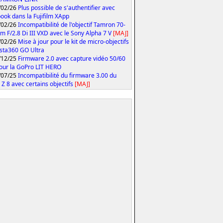
/02/26
Plus possible de s'authentifier avec
ook dans la Fujifilm XApp
/02/26
Incompatibilité de l'objectif Tamron 70-
 F/2.8 Di III VXD avec le Sony Alpha 7 V
[MAJ]
/02/26
Mise à jour pour le kit de micro-objectifs
Insta360 GO Ultra
/12/25
Firmware 2.0 avec capture vidéo 50/60
our la GoPro LIT HERO
/07/25
Incompatibilité du firmware 3.00 du
 Z 8 avec certains objectifs
[MAJ]