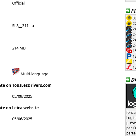
Official
F
30
27
SL3__311.lfu
24
24
24
24
214 MB
15
13
13
13
Multi-language
D
ate on TousLesDrivers.com
05/09/2025
ate on Leica website
fonct
Logi
05/06/2025
prése
par O
part