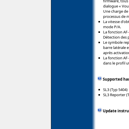
firmware, tous
dialogue « Voule
Une charge de 
processus de mi
La vitesse d'ob
mode P/A.
La fonction AF
Détection des 
Le symbole repr
barre latérale 
après activatio
La fonction AF-
dans le profil ut
Supported ha
SL3 (Typ 5404)
SL3 Reporter (
Update instru