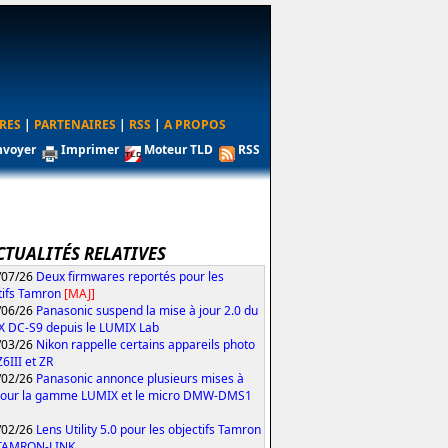
RES
|
PARTENAIRES
|
RSS
|
A PROPOS
nvoyer
Imprimer
Moteur TLD
RSS
CTUALITÉS RELATIVES
/07/26
Deux firmwares reportés pour les
tifs Tamron
[MAJ]
/06/26
Panasonic suspend la mise à jour 2.0 du
 DC-S9 depuis le LUMIX Lab
/03/26
Nikon rappelle certains appareils photo
Z6III et ZR
/02/26
Panasonic annonce plusieurs mises à
pour la gamme LUMIX et le micro DMW-DMS1
/02/26
Lens Utility 5.0 pour les objectifs Tamron
 TAMRON-LINK