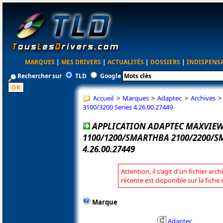
MARQUES
|
MES DRIVERS
|
ACTUALITÉS
|
DOSSIERS
|
INDISPENS
Rechercher sur
TLD
Google
Accueil
>
Marques
>
Adaptec
>
Archives
3100/3200 Series 4.26.00.27449
APPLICATION ADAPTEC MAXVIE
1100/1200/SMARTHBA 2100/2200/SM
4.26.00.27449
Attention, il s'agit d'un fichier arc
récente est disponible sur la fich
Marque
Adaptec