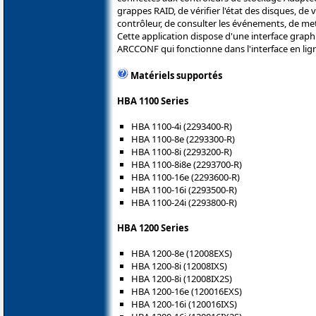
grappes RAID, de vérifier l'état des disques, de
contrôleur, de consulter les événements, de mett
Cette application dispose d'une interface graph
ARCCONF qui fonctionne dans l'interface en li
Matériels supportés
HBA 1100 Series
HBA 1100-4i (2293400-R)
HBA 1100-8e (2293300-R)
HBA 1100-8i (2293200-R)
HBA 1100-8i8e (2293700-R)
HBA 1100-16e (2293600-R)
HBA 1100-16i (2293500-R)
HBA 1100-24i (2293800-R)
HBA 1200 Series
HBA 1200-8e (12008EXS)
HBA 1200-8i (12008IXS)
HBA 1200-8i (12008IX2S)
HBA 1200-16e (120016EXS)
HBA 1200-16i (120016IXS)