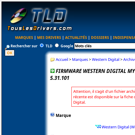
MARQUES
|
MES DRIVERS
|
ACTUALITÉS
|
DOSSIERS
|
INDISPENS
Rechercher sur
TLD
Google
Accueil
>
Marques
>
Western Digital
>
Archiv
FIRMWARE WESTERN DIGITAL MY
5.31.101
Attention, il s'agit d'un fichier arc
récente est disponible sur la fich
Digital.
Marque
Western Digital (W