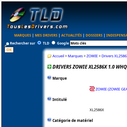
MARQUES
|
MES DRIVERS
|
ACTUALITÉS
|
DOSSIERS
|
INDISPENS
Rechercher sur
TLD
Google
Accueil
>
Marques
>
ZOWIE
>
Drivers XL258
DRIVERS ZOWIE XL2586X 1.0 WHQ
Marque
ZOWIE (ZOWIE GE
Intitulé
XL2586X
Catégorie de matériel