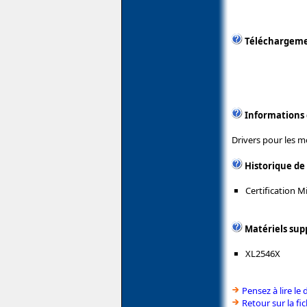
Téléchargem
Informations
Drivers pour les 
Historique de
Certification 
Matériels sup
XL2546X
Pensez à lire le 
Retour sur la f