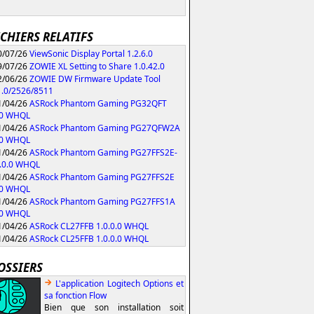
ICHIERS RELATIFS
/07/26
ViewSonic Display Portal 1.2.6.0
/07/26
ZOWIE XL Setting to Share 1.0.42.0
/06/26
ZOWIE DW Firmware Update Tool
1.0/2526/8511
/04/26
ASRock Phantom Gaming PG32QFT
.0 WHQL
/04/26
ASRock Phantom Gaming PG27QFW2A
.0 WHQL
/04/26
ASRock Phantom Gaming PG27FFS2E-
.0.0 WHQL
/04/26
ASRock Phantom Gaming PG27FFS2E
.0 WHQL
/04/26
ASRock Phantom Gaming PG27FFS1A
.0 WHQL
/04/26
ASRock CL27FFB 1.0.0.0 WHQL
/04/26
ASRock CL25FFB 1.0.0.0 WHQL
OSSIERS
L'application Logitech Options et
sa fonction Flow
Bien que son installation soit