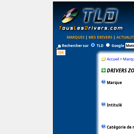
MARQUES
|
MES DRIVERS
|
ACTUALIT
Rechercher sur
TLD
Google
Accueil
>
Marq
DRIVERS ZO
Marque
Intitulé
Catégorie de 