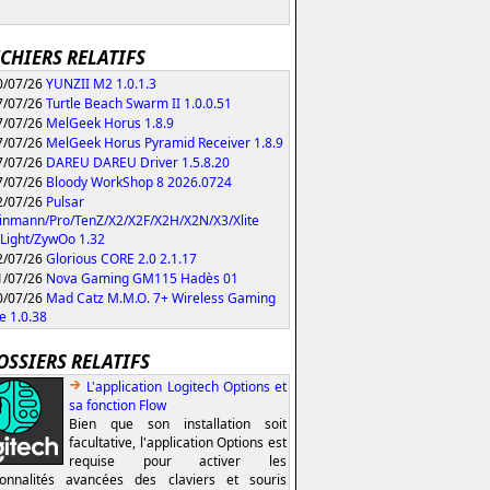
ICHIERS RELATIFS
/07/26
YUNZII M2 1.0.1.3
/07/26
Turtle Beach Swarm II 1.0.0.51
/07/26
MelGeek Horus 1.8.9
/07/26
MelGeek Horus Pyramid Receiver 1.8.9
/07/26
DAREU DAREU Driver 1.5.8.20
/07/26
Bloody WorkShop 8 2026.0724
/07/26
Pulsar
inmann/Pro/TenZ/X2/X2F/X2H/X2N/X3/Xlite
Light/ZywOo 1.32
/07/26
Glorious CORE 2.0 2.1.17
/07/26
Nova Gaming GM115 Hadès 01
/07/26
Mad Catz M.M.O. 7+ Wireless Gaming
 1.0.38
OSSIERS RELATIFS
L'application Logitech Options et
sa fonction Flow
Bien que son installation soit
facultative, l'application Options est
requise pour activer les
ionnalités avancées des claviers et souris