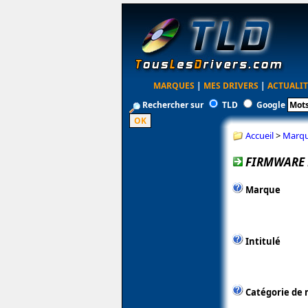
MARQUES
|
MES DRIVERS
|
ACTUALIT
Rechercher sur
TLD
Google
Accueil
>
Marq
FIRMWARE
Marque
Intitulé
Catégorie de 