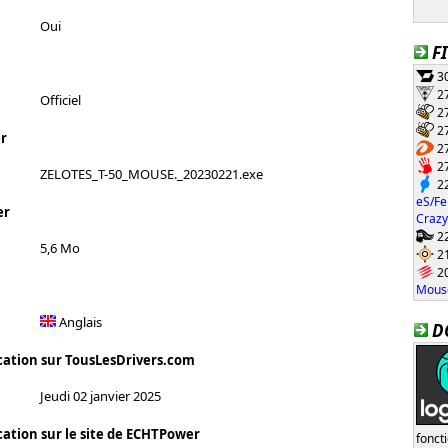
Oui
F
30
27
Officiel
27
27
r
27
27
ZELOTES_T-50_MOUSE._20230221.exe
22
eS/Fe
er
Crazy
22
5,6 Mo
21
20
Mouse
Anglais
D
cation sur TousLesDrivers.com
Jeudi 02 janvier 2025
cation sur le site de ECHTPower
fonct