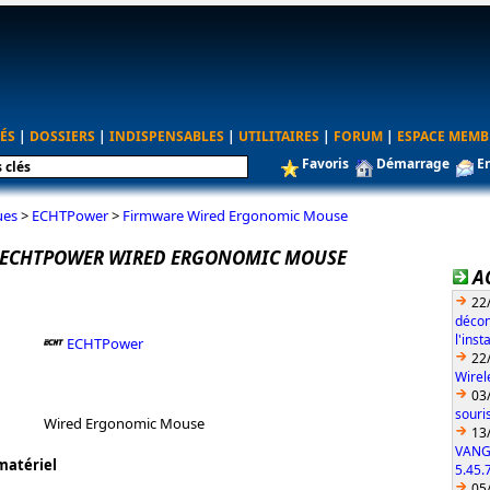
ÉS
|
DOSSIERS
|
INDISPENSABLES
|
UTILITAIRES
|
FORUM
|
ESPACE MEMB
Favoris
Démarrage
E
ues
>
ECHTPower
>
Firmware Wired Ergonomic Mouse
 ECHTPOWER WIRED ERGONOMIC MOUSE
A
22
décon
l'ins
ECHTPower
22
Wirel
03
souri
Wired Ergonomic Mouse
13
VANG
matériel
5.45.
05