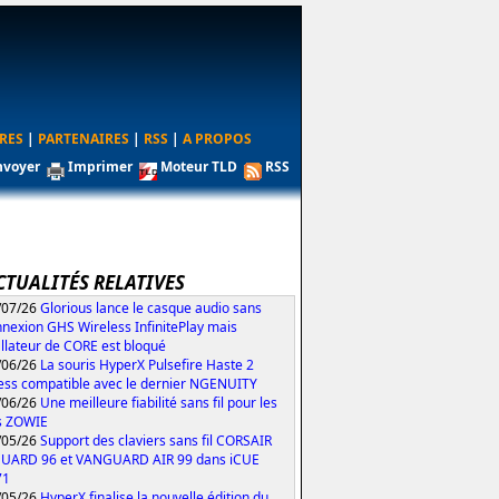
RES
|
PARTENAIRES
|
RSS
|
A PROPOS
nvoyer
Imprimer
Moteur TLD
RSS
CTUALITÉS RELATIVES
/07/26
Glorious lance le casque audio sans
nexion GHS Wireless InfinitePlay mais
tallateur de CORE est bloqué
/06/26
La souris HyperX Pulsefire Haste 2
ess compatible avec le dernier NGENUITY
/06/26
Une meilleure fiabilité sans fil pour les
s ZOWIE
/05/26
Support des claviers sans fil CORSAIR
UARD 96 et VANGUARD AIR 99 dans iCUE
71
/05/26
HyperX finalise la nouvelle édition du