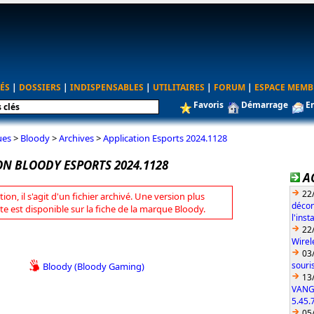
ÉS
|
DOSSIERS
|
INDISPENSABLES
|
UTILITAIRES
|
FORUM
|
ESPACE MEMB
Favoris
Démarrage
E
ues
>
Bloody
>
Archives
>
Application Esports 2024.1128
ON BLOODY ESPORTS 2024.1128
A
22
tion, il s'agit d'un fichier archivé. Une version plus
décon
te est disponible sur la fiche de la marque Bloody.
l'ins
22
Wirel
03
souri
Bloody (Bloody Gaming)
13
VANG
5.45.
05