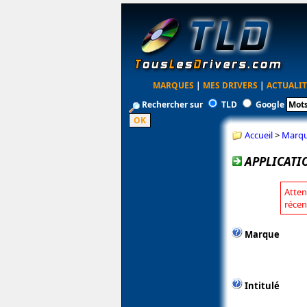
MARQUES
|
MES DRIVERS
|
ACTUALIT
Rechercher sur
TLD
Google
Accueil
>
Marq
APPLICATI
Atten
récen
Marque
Intitulé