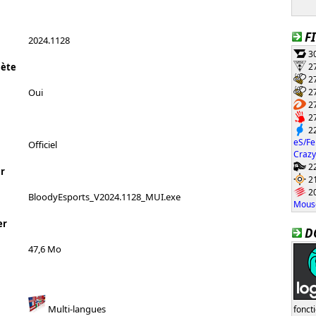
F
2024.1128
30
27
lète
27
27
Oui
27
27
22
eS/Fe
Officiel
Crazy
22
r
21
20
BloodyEsports_V2024.1128_MUI.exe
Mouse
er
D
47,6 Mo
Multi-langues
fonct