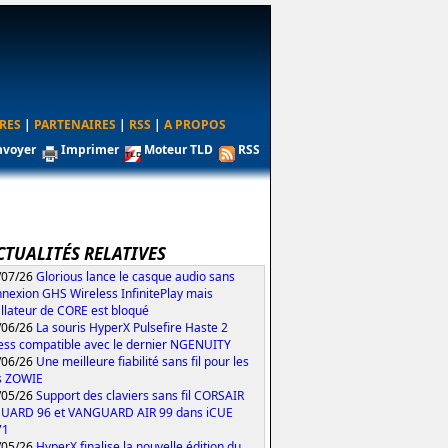
RES
|
PARTENAIRES
|
RSS
|
A PROPOS
nvoyer
Imprimer
Moteur TLD
RSS
CTUALITÉS RELATIVES
/07/26
Glorious lance le casque audio sans
nexion GHS Wireless InfinitePlay mais
tallateur de CORE est bloqué
/06/26
La souris HyperX Pulsefire Haste 2
ess compatible avec le dernier NGENUITY
/06/26
Une meilleure fiabilité sans fil pour les
s ZOWIE
/05/26
Support des claviers sans fil CORSAIR
UARD 96 et VANGUARD AIR 99 dans iCUE
71
/05/26
HyperX finalise la nouvelle édition du