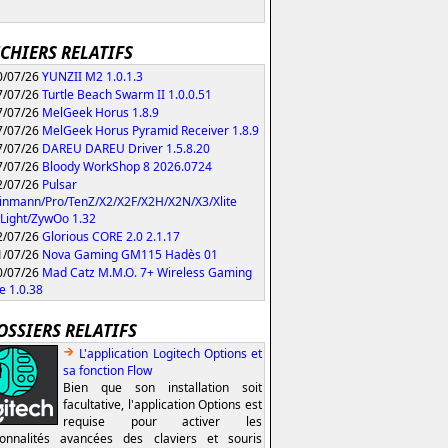
ICHIERS RELATIFS
/07/26
YUNZII M2 1.0.1.3
/07/26
Turtle Beach Swarm II 1.0.0.51
/07/26
MelGeek Horus 1.8.9
/07/26
MelGeek Horus Pyramid Receiver 1.8.9
/07/26
DAREU DAREU Driver 1.5.8.20
/07/26
Bloody WorkShop 8 2026.0724
/07/26
Pulsar
inmann/Pro/TenZ/X2/X2F/X2H/X2N/X3/Xlite
Light/ZywOo 1.32
/07/26
Glorious CORE 2.0 2.1.17
/07/26
Nova Gaming GM115 Hadès 01
/07/26
Mad Catz M.M.O. 7+ Wireless Gaming
 1.0.38
OSSIERS RELATIFS
L'application Logitech Options et
sa fonction Flow
Bien que son installation soit
facultative, l'application Options est
requise pour activer les
ionnalités avancées des claviers et souris