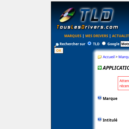
MARQUES
|
MES DRIVERS
|
ACTUALIT
Rechercher sur
TLD
Google
Accueil
>
Marq
APPLICATI
Atten
récen
Marque
Intitulé