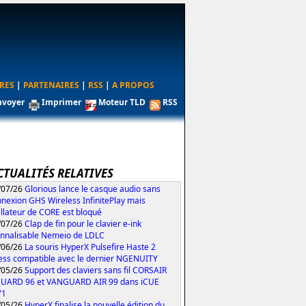
RES
|
PARTENAIRES
|
RSS
|
A PROPOS
nvoyer
Imprimer
Moteur TLD
RSS
CTUALITÉS RELATIVES
/07/26
Glorious lance le casque audio sans
nexion GHS Wireless InfinitePlay mais
tallateur de CORE est bloqué
/07/26
Clap de fin pour le clavier e-ink
nnalisable Nemeio de LDLC
/06/26
La souris HyperX Pulsefire Haste 2
ess compatible avec le dernier NGENUITY
/05/26
Support des claviers sans fil CORSAIR
UARD 96 et VANGUARD AIR 99 dans iCUE
71
/05/26
HyperX finalise la nouvelle édition du