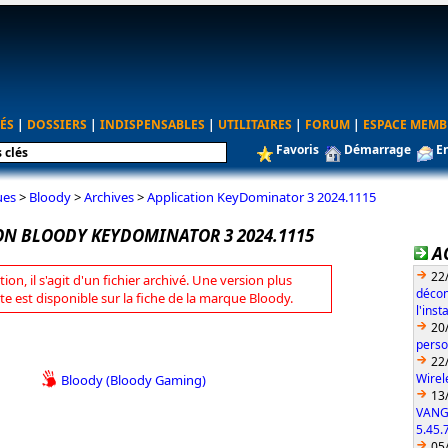
ÉS
|
DOSSIERS
|
INDISPENSABLES
|
UTILITAIRES
|
FORUM
|
ESPACE MEMB
Favoris
Démarrage
E
ues
>
Bloody
>
Archives
>
Application KeyDominator 3 2024.1115
ON BLOODY KEYDOMINATOR 3 2024.1115
A
22
tion, il s'agit d'un fichier archivé. Une version plus
décon
te est disponible sur la fiche de la marque Bloody.
l'ins
20
perso
22
Wirel
Bloody (Bloody Gaming)
13
VANG
5.45.
05