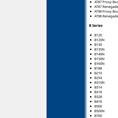
AT87 Proxy B
AT87 Renegad
AT98 Proxy B
AT98 Renegad
B Series
B120
B120N
B130
B135N
B140N
B150N
B160N
B188
B210
B254
B310N
B314
B318
B328
B418
B500
B500N
B700