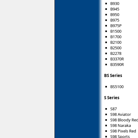
B930
B945
B950
B975
B975P
B1500
B1700
B2100
B2500
B2278
B3370R
B3590R
BS Series
BS5100
S Series
S87
S98 Aviator
S98 Bloody Re
S98 Naraka
S98 Pixels Red
S98 Sports