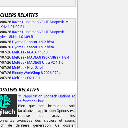
ICHIERS RELATIFS
/08/26
Razer Huntsman V3 HE Magnetic Mini
KHz 1.01.09 R1
/08/26
Razer Huntsman V3 HE Magnetic
yless 8KHz 1.01.09 R1
/08/26
Dygma Bazecor 1.9.2 bêta
/08/26
Dygma Bazecor 1.9.2 bêta
/07/26
MelGeek REAL67 1.7.3
/07/26
MelGeek MADE68 Pro+/Ultra+ 1.8.4
/07/26
MelGeek MADE68 Ultra V2 1.1.0
/07/26
MelGeek Hive 2.1.4
/07/26
Bloody WorkShop 8 2026.0724
/07/26
MelGeek O2 1.3.1
OSSIERS RELATIFS
L'application Logitech Options et
sa fonction Flow
Bien que son installation soit
facultative, l'application Options est
requise pour activer les
ionnalités avancées des claviers et souris
tech de dernière génération. Ce dossier