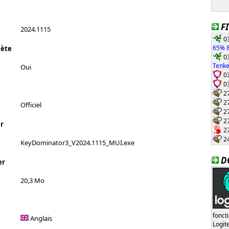
F
2024.1115
03
65% 8
lète
03
Tenke
Oui
03
03
27
27
Officiel
27
27
r
27
24
KeyDominator3_V2024.1115_MUI.exe
D
er
20,3 Mo
fonct
Anglais
Logi