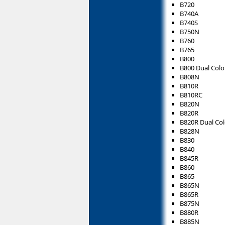
B720
B740A
B740S
B750N
B760
B765
B800
B800 Dual Colo
B808N
B810R
B810RC
B820N
B820R
B820R Dual Col
B828N
B830
B840
B845R
B860
B865
B865N
B865R
B875N
B880R
B885N