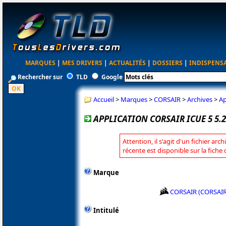
MARQUES
|
MES DRIVERS
|
ACTUALITÉS
|
DOSSIERS
|
INDISPENS
Rechercher sur
TLD
Google
Accueil
>
Marques
>
CORSAIR
>
Archives
>
Ap
APPLICATION CORSAIR ICUE 5 5.2
Attention, il s'agit d'un fichier arc
récente est disponible sur la fich
Marque
CORSAIR (CORSAI
Intitulé