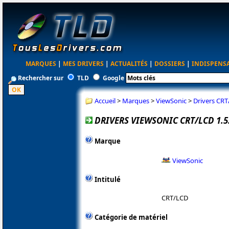
MARQUES
|
MES DRIVERS
|
ACTUALITÉS
|
DOSSIERS
|
INDISPENS
Rechercher sur
TLD
Google
Accueil
>
Marques
>
ViewSonic
>
Drivers CRT
DRIVERS VIEWSONIC CRT/LCD 1.5
Marque
ViewSonic
Intitulé
CRT/LCD
Catégorie de matériel