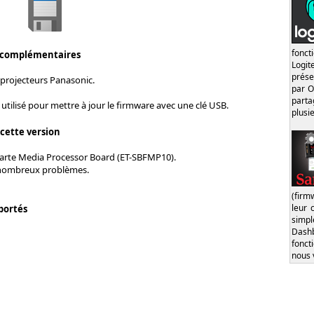
fonct
 complémentaires
Logi
prése
 projecteurs Panasonic.
par O
part
e utilisé pour mettre à jour le firmware avec une clé USB.
plusi
 cette version
carte Media Processor Board (ET-SBFMP10).
 nombreux problèmes.
(firm
leur 
portés
simp
Dash
fonct
nous 