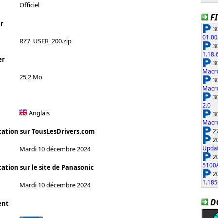
Officiel
F
r
30
01.00
RZ7_USER_200.zip
30
1.18.
er
30
Macro
25,2 Mo
30
Macro
30
2.0
Anglais
30
Macro
27
cation sur TousLesDrivers.com
20
Updat
Mardi 10 décembre 2024
20
5100
ation sur le site de Panasonic
20
1.185
Mardi 10 décembre 2024
D
ent