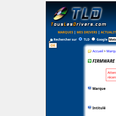
MARQUES
|
MES DRIVERS
|
ACTUALIT
Rechercher sur
TLD
Google
Accueil
>
Marq
FIRMWARE P
Atten
récen
Marque
Intitulé