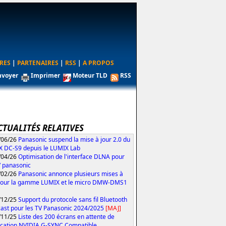
RES
|
PARTENAIRES
|
RSS
|
A PROPOS
nvoyer
Imprimer
Moteur TLD
RSS
CTUALITÉS RELATIVES
/06/26
Panasonic suspend la mise à jour 2.0 du
 DC-S9 depuis le LUMIX Lab
/04/26
Optimisation de l'interface DLNA pour
V panasonic
/02/26
Panasonic annonce plusieurs mises à
pour la gamme LUMIX et le micro DMW-DMS1
/12/25
Support du protocole sans fil Bluetooth
ast pour les TV Panasonic 2024/2025
[MAJ]
/11/25
Liste des 200 écrans en attente de
fication NVIDIA G-SYNC Compatible