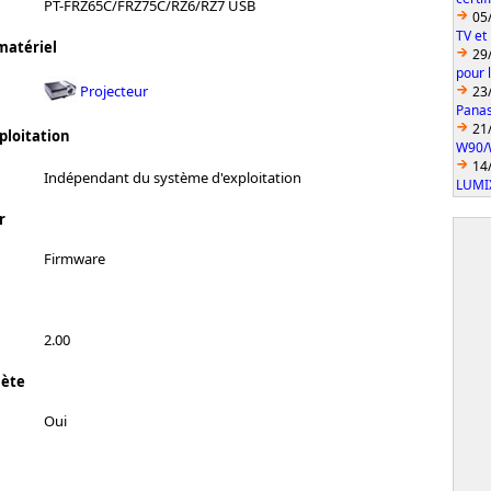
PT-FRZ65C/FRZ75C/RZ6/RZ7 USB
05
TV et
matériel
29
pour 
Projecteur
23
Pana
21
ploitation
W90/
14
Indépendant du système d'exploitation
LUMI
r
Firmware
2.00
lète
Oui