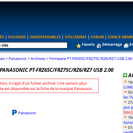
ÉS
|
DOSSIERS
|
INDISPENSABLES
|
UTILITAIRES
|
FORUM
|
ESPACE MEMB
Favoris
Démarrage
E
ues
>
Panasonic
>
Archives
>
Firmware PT-FRZ65C/FRZ75C/RZ6/RZ7 USB 2.00
ANASONIC PT-FRZ65C/FRZ75C/RZ6/RZ7 USB 2.00
A
16
tion, il s'agit d'un fichier archivé. Une version plus
LUMIX
te est disponible sur la fiche de la marque Panasonic.
02
les T
27
jour 
[MAJ]
Panasonic
16
Aurac
07
certi