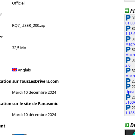
Officiel
F
r
30
01.00
RQ7_USER_200.zip
30
1.18.
er
30
Macro
32,5 Mo
30
Macro
30
2.0
Anglais
30
Macro
27
cation sur TousLesDrivers.com
20
Updat
Mardi 10 décembre 2024
20
5100
ation sur le site de Panasonic
20
1.185
Mardi 10 décembre 2024
D
ent