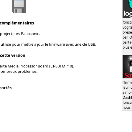
fonct
 complémentaires
Logi
prése
 projecteurs Panasonic.
par O
part
e utilisé pour mettre à jour le firmware avec une clé USB.
plusi
 cette version
carte Media Processor Board (ET-SBFMP10).
 nombreux problèmes.
(firm
leur 
portés
simp
Dash
fonct
nous 