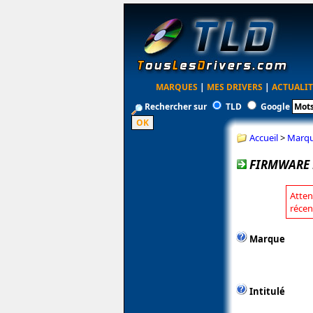
MARQUES
|
MES DRIVERS
|
ACTUALIT
Rechercher sur
TLD
Google
Accueil
>
Marq
FIRMWARE 
Atten
récen
Marque
Intitulé