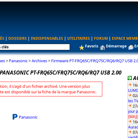
ÉS
|
DOSSIERS
|
INDISPENSABLES
|
UTILITAIRES
|
FORUM
|
ESPACE MEMB
Favoris
Démarrage
E
ues
>
Panasonic
>
Archives
>
Firmware PT-FRQ65C/FRQ75C/RQ6/RQ7 USB 2.
PANASONIC PT-FRQ65C/FRQ75C/RQ6/RQ7 USB 2.00
A
16
tion, il s'agit d'un fichier archivé. Une version plus
LUMIX
te est disponible sur la fiche de la marque Panasonic.
02
les T
27
jour 
[MAJ]
Panasonic
16
Aurac
07
certi