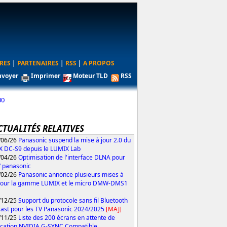
RES
|
PARTENAIRES
|
RSS
|
A PROPOS
nvoyer
Imprimer
Moteur TLD
RSS
00
CTUALITÉS RELATIVES
/06/26
Panasonic suspend la mise à jour 2.0 du
 DC-S9 depuis le LUMIX Lab
/04/26
Optimisation de l'interface DLNA pour
V panasonic
/02/26
Panasonic annonce plusieurs mises à
pour la gamme LUMIX et le micro DMW-DMS1
/12/25
Support du protocole sans fil Bluetooth
ast pour les TV Panasonic 2024/2025
[MAJ]
/11/25
Liste des 200 écrans en attente de
fication NVIDIA G-SYNC Compatible