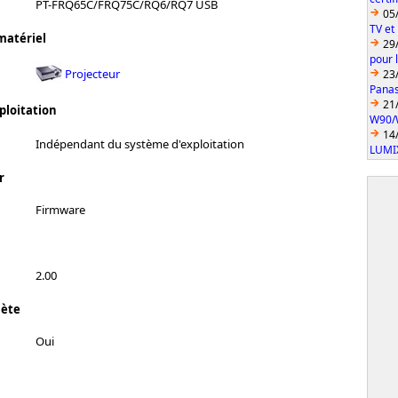
PT-FRQ65C/FRQ75C/RQ6/RQ7 USB
05
TV et
matériel
29
pour 
Projecteur
23
Pana
21
ploitation
W90/
14
Indépendant du système d'exploitation
LUMI
r
Firmware
2.00
lète
Oui