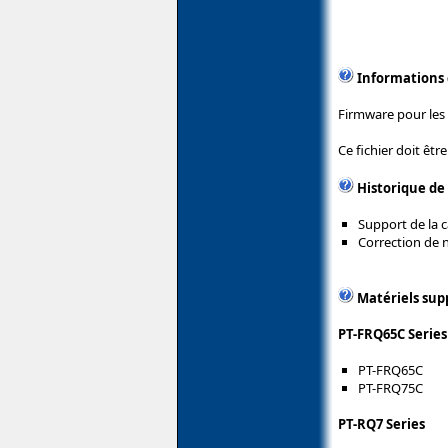
Informations
Firmware pour les
Ce fichier doit êtr
Historique de
Support de la 
Correction de
Matériels sup
PT-FRQ65C Series
PT-FRQ65C
PT-FRQ75C
PT-RQ7 Series