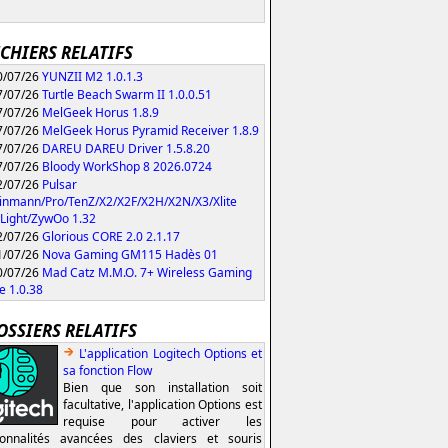
ICHIERS RELATIFS
/07/26
YUNZII M2 1.0.1.3
/07/26
Turtle Beach Swarm II 1.0.0.51
/07/26
MelGeek Horus 1.8.9
/07/26
MelGeek Horus Pyramid Receiver 1.8.9
/07/26
DAREU DAREU Driver 1.5.8.20
/07/26
Bloody WorkShop 8 2026.0724
/07/26
Pulsar
inmann/Pro/TenZ/X2/X2F/X2H/X2N/X3/Xlite
Light/ZywOo 1.32
/07/26
Glorious CORE 2.0 2.1.17
/07/26
Nova Gaming GM115 Hadès 01
/07/26
Mad Catz M.M.O. 7+ Wireless Gaming
 1.0.38
OSSIERS RELATIFS
L'application Logitech Options et
sa fonction Flow
Bien que son installation soit
facultative, l'application Options est
requise pour activer les
ionnalités avancées des claviers et souris