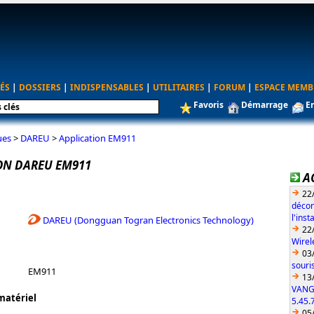
ÉS
|
DOSSIERS
|
INDISPENSABLES
|
UTILITAIRES
|
FORUM
|
ESPACE MEMB
Favoris
Démarrage
E
ues
>
DAREU
>
Application EM911
ON DAREU EM911
A
22
décon
l'ins
DAREU (Dongguan Togran Electronics Technology)
22
Wirel
03
souri
EM911
13
VANG
matériel
5.45.
05