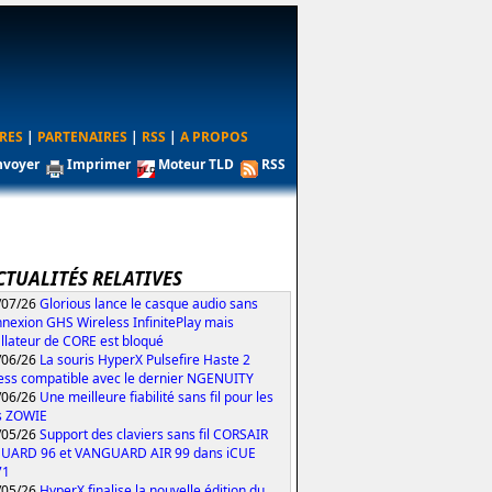
RES
|
PARTENAIRES
|
RSS
|
A PROPOS
nvoyer
Imprimer
Moteur TLD
RSS
CTUALITÉS RELATIVES
/07/26
Glorious lance le casque audio sans
nexion GHS Wireless InfinitePlay mais
tallateur de CORE est bloqué
/06/26
La souris HyperX Pulsefire Haste 2
ess compatible avec le dernier NGENUITY
/06/26
Une meilleure fiabilité sans fil pour les
s ZOWIE
/05/26
Support des claviers sans fil CORSAIR
UARD 96 et VANGUARD AIR 99 dans iCUE
71
/05/26
HyperX finalise la nouvelle édition du