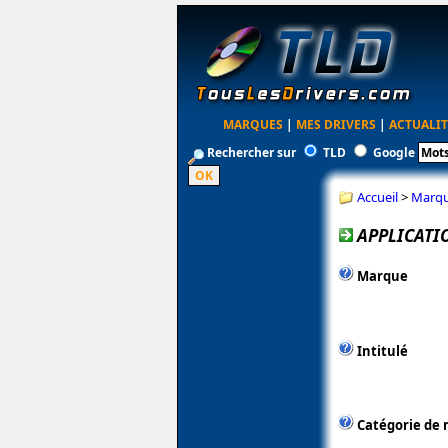
MARQUES
|
MES DRIVERS
|
ACTUALIT
Rechercher sur
TLD
Google
Accueil
>
Marq
APPLICATI
Marque
Intitulé
Catégorie de 