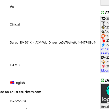
Yes
F
30
27
Official
27
27
27
27
Dareu_EM901X_-_AIM-WL_Driver_ce5e76ef-e6d4-4477-83d4-
22
eS/Fe
Crazy
22
21
1.4 MB
20
Mouse
D
English
ate on TousLesDrivers.com
10/22/2024
fonct