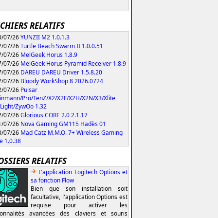
ICHIERS RELATIFS
/07/26
YUNZII M2 1.0.1.3
/07/26
Turtle Beach Swarm II 1.0.0.51
/07/26
MelGeek Horus 1.8.9
/07/26
MelGeek Horus Pyramid Receiver 1.8.9
/07/26
DAREU DAREU Driver 1.5.8.20
/07/26
Bloody WorkShop 8 2026.0724
/07/26
Pulsar
inmann/Pro/TenZ/X2/X2F/X2H/X2N/X3/Xlite
Light/ZywOo 1.32
/07/26
Glorious CORE 2.0 2.1.17
/07/26
Nova Gaming GM115 Hadès 01
/07/26
Mad Catz M.M.O. 7+ Wireless Gaming
 1.0.38
OSSIERS RELATIFS
L'application Logitech Options et
sa fonction Flow
Bien que son installation soit
facultative, l'application Options est
requise pour activer les
ionnalités avancées des claviers et souris