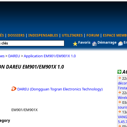
ÉS
|
DOSSIERS
|
INDISPENSABLES
|
UTILITAIRES
|
FORUM
|
ESPACE MEMB
Favoris
Démarrage
E
ues
>
DAREU
>
Application EM901/EM901X 1.0
ON DAREU EM901/EM901X 1.0
A
22
décon
l'ins
DAREU (Dongguan Togran Electronics Technology)
22
Wirel
03
souri
EM901/EM901X
13
VANG
egory
5.45.
05