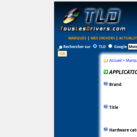
MARQUES
|
MES DRIVERS
|
ACTUALIT
Rechercher sur
TLD
Google
Accueil
>
Marq
APPLICATI
Brand
Title
Hardware cat