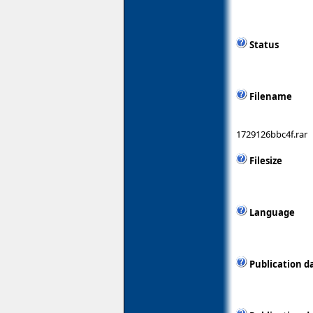
Status
Filename
1729126bbc4f.rar
Filesize
Language
Publication d