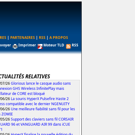
RES
|
PARTENAIRES
|
RSS
|
A PROPOS
nvoyer
Imprimer
Moteur TLD
RSS
CTUALITÉS RELATIVES
/07/26
Glorious lance le casque audio sans
nexion GHS Wireless InfinitePlay mais
tallateur de CORE est bloqué
/06/26
La souris HyperX Pulsefire Haste 2
ess compatible avec le dernier NGENUITY
/06/26
Une meilleure fiabilité sans fil pour les
s ZOWIE
/05/26
Support des claviers sans fil CORSAIR
UARD 96 et VANGUARD AIR 99 dans iCUE
71
/05/26
HyperX finalise la nouvelle édition du