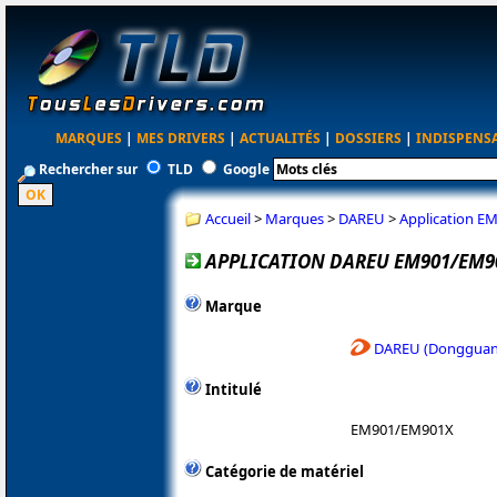
MARQUES
|
MES DRIVERS
|
ACTUALITÉS
|
DOSSIERS
|
INDISPENS
Rechercher sur
TLD
Google
Accueil
>
Marques
>
DAREU
>
Application E
APPLICATION DAREU EM901/EM90
Marque
DAREU (Dongguan 
Intitulé
EM901/EM901X
Catégorie de matériel