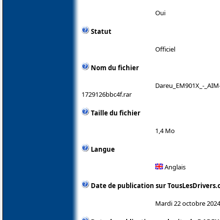
Oui
Statut
Officiel
Nom du fichier
Dareu_EM901X_-_AIM-
1729126bbc4f.rar
Taille du fichier
1,4 Mo
Langue
Anglais
Date de publication sur TousLesDrivers
Mardi 22 octobre 202