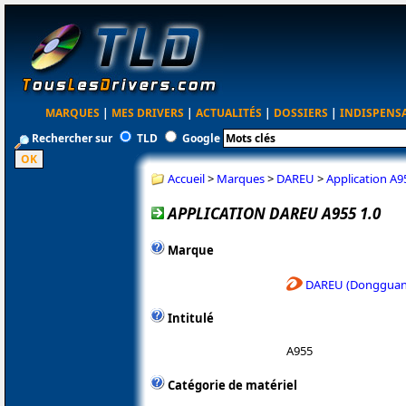
MARQUES
|
MES DRIVERS
|
ACTUALITÉS
|
DOSSIERS
|
INDISPENS
Rechercher sur
TLD
Google
Accueil
>
Marques
>
DAREU
>
Application A9
APPLICATION DAREU A955 1.0
Marque
DAREU (Dongguan 
Intitulé
A955
Catégorie de matériel