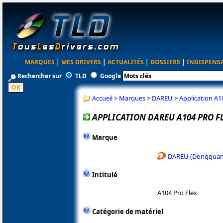
MARQUES
|
MES DRIVERS
|
ACTUALITÉS
|
DOSSIERS
|
INDISPENS
Rechercher sur
TLD
Google
Accueil
>
Marques
>
DAREU
>
Application A10
APPLICATION DAREU A104 PRO FL
Marque
DAREU (Dongguan 
Intitulé
A104 Pro Flex
Catégorie de matériel