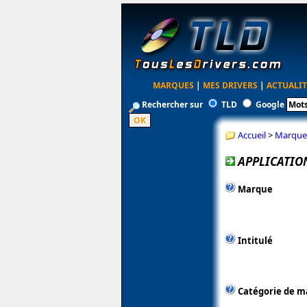
MARQUES
|
MES DRIVERS
|
ACTUALIT
Rechercher sur
TLD
Google
Accueil
>
Marque
APPLICATION
Marque
Intitulé
Catégorie de m