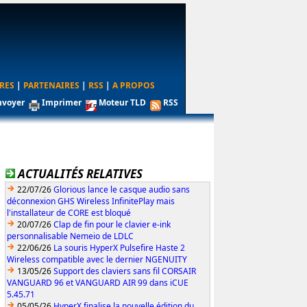
RES
|
PARTENAIRES
|
RSS
|
A PROPOS
nvoyer
Imprimer
Moteur TLD
RSS
ACTUALITÉS RELATIVES
22/07/26
Glorious lance le casque audio sans
déconnexion GHS Wireless InfinitePlay mais
l'installateur de CORE est bloqué
20/07/26
Clap de fin pour le clavier e-ink
personnalisable Nemeio de LDLC
22/06/26
La souris HyperX Pulsefire Haste 2
Wireless compatible avec le dernier NGENUITY
13/05/26
Support des claviers sans fil CORSAIR
VANGUARD 96 et VANGUARD AIR 99 dans iCUE
5.45.71
05/05/26
HyperX finalise la nouvelle édition du