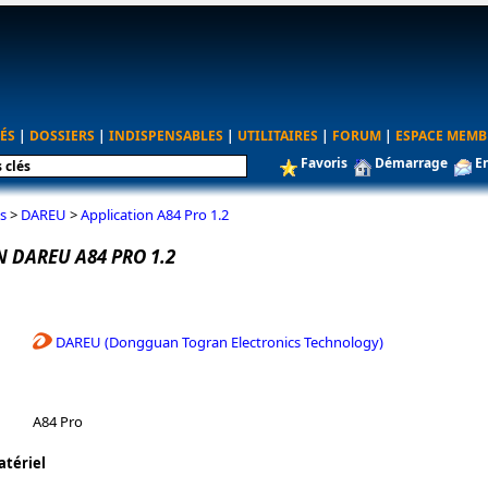
ÉS
|
DOSSIERS
|
INDISPENSABLES
|
UTILITAIRES
|
FORUM
|
ESPACE MEMB
Favoris
Démarrage
E
s
>
DAREU
>
Application A84 Pro 1.2
 DAREU A84 PRO 1.2
DAREU (Dongguan Togran Electronics Technology)
A84 Pro
atériel