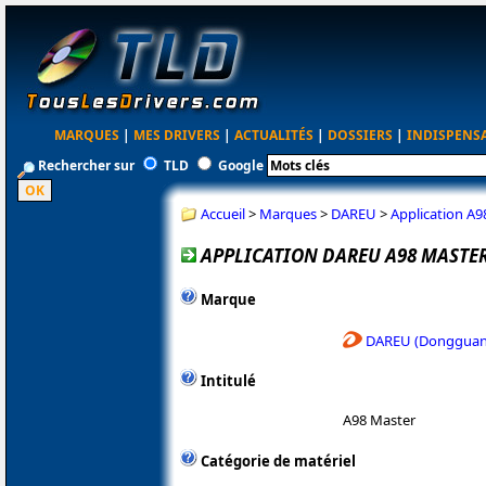
MARQUES
|
MES DRIVERS
|
ACTUALITÉS
|
DOSSIERS
|
INDISPENS
Rechercher sur
TLD
Google
Accueil
>
Marques
>
DAREU
>
Application A9
APPLICATION DAREU A98 MASTER
Marque
DAREU (Dongguan 
Intitulé
A98 Master
Catégorie de matériel