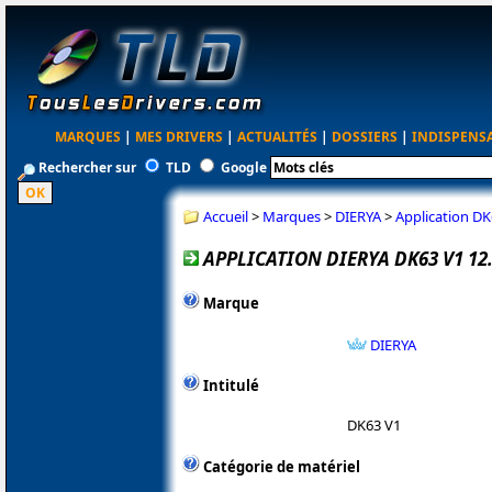
MARQUES
|
MES DRIVERS
|
ACTUALITÉS
|
DOSSIERS
|
INDISPENS
Rechercher sur
TLD
Google
Accueil
>
Marques
>
DIERYA
>
Application DK
APPLICATION DIERYA DK63 V1 12
Marque
DIERYA
Intitulé
DK63 V1
Catégorie de matériel