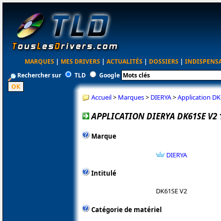
MARQUES
|
MES DRIVERS
|
ACTUALITÉS
|
DOSSIERS
|
INDISPENS
Rechercher sur
TLD
Google
Accueil
>
Marques
>
DIERYA
>
Application DK
APPLICATION DIERYA DK61SE V2 1
Marque
DIERYA
Intitulé
DK61SE V2
Catégorie de matériel