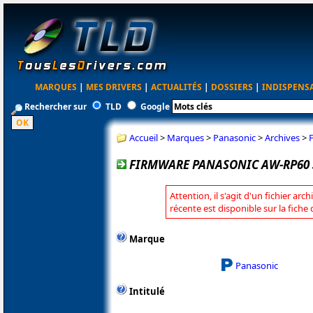
MARQUES
|
MES DRIVERS
|
ACTUALITÉS
|
DOSSIERS
|
INDISPENS
Rechercher sur
TLD
Google
Accueil
>
Marques
>
Panasonic
>
Archives
>
FIRMWARE PANASONIC AW-RP60 3
Attention, il s'agit d'un fichier arc
récente est disponible sur la fich
Marque
Panasonic
Intitulé