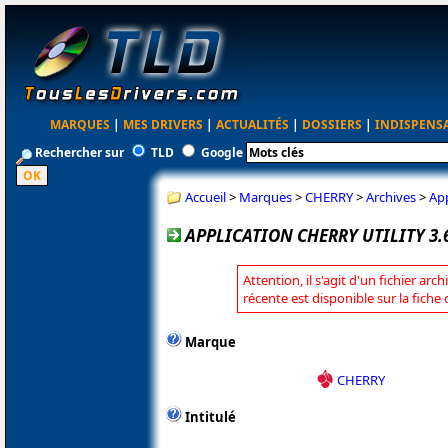
MARQUES
|
MES DRIVERS
|
ACTUALITÉS
|
DOSSIERS
|
INDISPENS
Rechercher sur
TLD
Google
Accueil
>
Marques
>
CHERRY
>
Archives
>
App
APPLICATION CHERRY UTILITY 3.
Attention, il s'agit d'un fichier arc
récente est disponible sur la fich
Marque
CHERRY
Intitulé