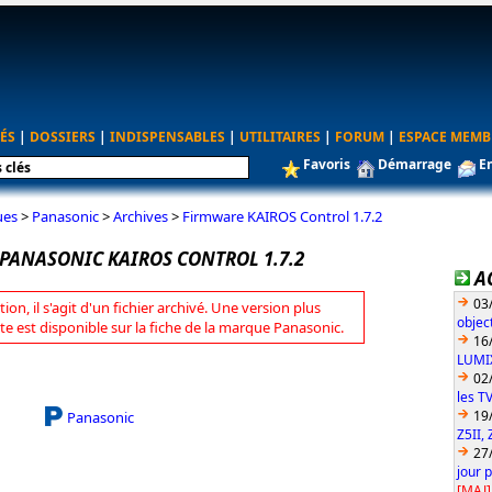
ÉS
|
DOSSIERS
|
INDISPENSABLES
|
UTILITAIRES
|
FORUM
|
ESPACE MEMB
Favoris
Démarrage
E
ues
>
Panasonic
>
Archives
>
Firmware KAIROS Control 1.7.2
PANASONIC KAIROS CONTROL 1.7.2
A
03
tion, il s'agit d'un fichier archivé. Une version plus
objec
te est disponible sur la fiche de la marque Panasonic.
16
LUMIX
02
les T
19
Panasonic
Z5II, 
27
jour 
[MAJ]