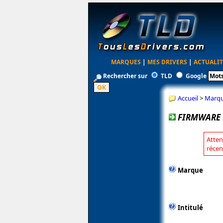
MARQUES
|
MES DRIVERS
|
ACTUALIT
Rechercher sur
TLD
Google
Accueil
>
Marq
FIRMWARE 
Atten
récen
Marque
Intitulé