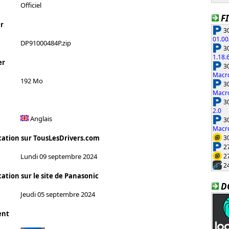
Officiel
F
r
30
01.00
DP91000484P.zip
30
1.18.
er
30
Macro
192 Mo
30
Macro
30
2.0
Anglais
30
Macro
30
cation sur TousLesDrivers.com
27
27
Lundi 09 septembre 2024
24
ation sur le site de Panasonic
D
Jeudi 05 septembre 2024
ent