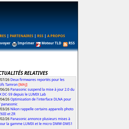
RES
|
PARTENAIRES
|
RSS
|
A PROPOS
nvoyer
Imprimer
Moteur TLD
RSS
CTUALITÉS RELATIVES
/07/26
Deux firmwares reportés pour les
tifs Tamron
[MAJ]
/06/26
Panasonic suspend la mise à jour 2.0 du
 DC-S9 depuis le LUMIX Lab
/04/26
Optimisation de l'interface DLNA pour
V panasonic
/03/26
Nikon rappelle certains appareils photo
Z6III et ZR
/02/26
Panasonic annonce plusieurs mises à
pour la gamme LUMIX et le micro DMW-DMS1