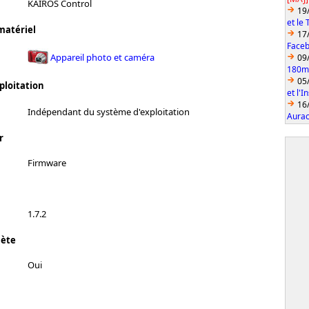
KAIROS Control
19
et le
matériel
17
Faceb
Appareil photo et caméra
09
180mm
05
ploitation
et l'
16
Indépendant du système d'exploitation
Aurac
r
Firmware
1.7.2
lète
Oui