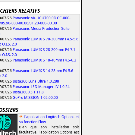
ICHIERS RELATIFS
/07/26
Panasonic AK-UCU700 0D.CC-000-
/05.90-000-00.06/01.20-000-00.00
/07/26
Panasonic Media Production Suite
6
/07/26
Panasonic LUMIX S 70-300mm F4.5-5.6
 O.I.S. 2.0
/07/26
Panasonic LUMIX S 28-200mm F4-7.1
 O.I.S. 2.0
/07/26
Panasonic LUMIX S 18-40mm F4.5-6.3
/07/26
Panasonic LUMIX S 14-28mm F4-5.6
 2.0
/07/26
Insta360 Luna Ultra 1.0.288
/07/26
Panasonic LED Manager LV 1.0.24
/07/26
Insta360 X5 1.11.8
/07/26
GoPro MISSION 1 02.00.00
OSSIERS
L'application Logitech Options et
sa fonction Flow
Bien que son installation soit
facultative, l'application Options est