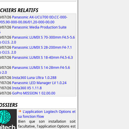
ICHIERS RELATIFS
/07/26
Panasonic AK-UCU700 0D.CC-000-
/05.90-000-00.06/01.20-000-00.00
/07/26
Panasonic Media Production Suite
6
/07/26
Panasonic LUMIX S 70-300mm F4.5-5.6
 O.I.S. 2.0
/07/26
Panasonic LUMIX S 28-200mm F4-7.1
 O.I.S. 2.0
/07/26
Panasonic LUMIX S 18-40mm F4.5-6.3
/07/26
Panasonic LUMIX S 14-28mm F4-5.6
 2.0
/07/26
Insta360 Luna Ultra 1.0.288
/07/26
Panasonic LED Manager LV 1.0.24
/07/26
Insta360 X5 1.11.8
/07/26
GoPro MISSION 1 02.00.00
OSSIERS
L'application Logitech Options et
sa fonction Flow
Bien que son installation soit
facultative, l'application Options est