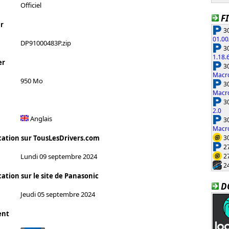
Officiel
F
r
30
01.00
DP91000483P.zip
30
1.18.
er
30
Macro
950 Mo
30
Macro
30
2.0
Anglais
30
Macro
30
cation sur TousLesDrivers.com
27
27
Lundi 09 septembre 2024
24
ation sur le site de Panasonic
D
Jeudi 05 septembre 2024
ent