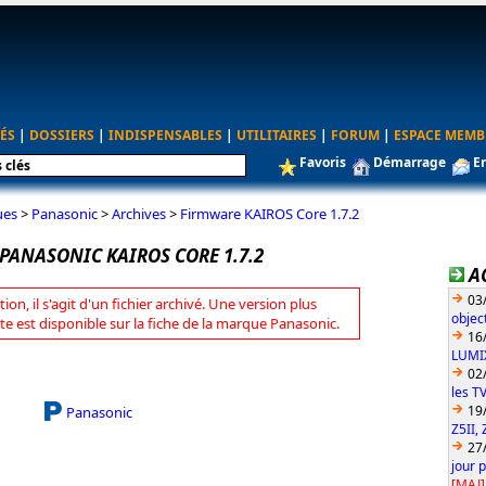
ÉS
|
DOSSIERS
|
INDISPENSABLES
|
UTILITAIRES
|
FORUM
|
ESPACE MEMB
Favoris
Démarrage
E
ues
>
Panasonic
>
Archives
>
Firmware KAIROS Core 1.7.2
PANASONIC KAIROS CORE 1.7.2
A
03
tion, il s'agit d'un fichier archivé. Une version plus
objec
te est disponible sur la fiche de la marque Panasonic.
16
LUMIX
02
les T
19
Panasonic
Z5II, 
27
jour 
[MAJ]