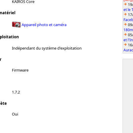
KAIROS Core
19
et le
matériel
17
Faceb
Appareil photo et caméra
09
180mm
05
ploitation
et l'
16
Indépendant du système d'exploitation
Aurac
r
Firmware
1.7.2
lète
Oui