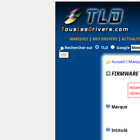
MARQUES
|
MES DRIVERS
|
ACTUALIT
Rechercher sur
TLD
Google
Accueil
>
Marq
FIRMWARE 
Atten
récen
Marque
Intitulé