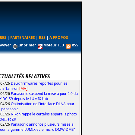
RES
|
PARTENAIRES
|
RSS
|
A PROPOS
nvoyer
Imprimer
Moteur TLD
RSS
CTUALITÉS RELATIVES
/07/26
Deux firmwares reportés pour les
tifs Tamron
[MAJ]
/06/26
Panasonic suspend la mise à jour 2.0 du
 DC-S9 depuis le LUMIX Lab
/04/26
Optimisation de l'interface DLNA pour
V panasonic
/03/26
Nikon rappelle certains appareils photo
Z6III et ZR
/02/26
Panasonic annonce plusieurs mises à
pour la gamme LUMIX et le micro DMW-DMS1