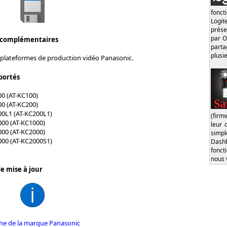
fonct
Logi
prése
par O
 complémentaires
part
plusi
 plateformes de production vidéo Panasonic.
portés
0 (AT-KC100)
0 (AT-KC200)
00L1 (AT-KC200L1)
(firm
00 (AT-KC1000)
leur 
00 (AT-KC2000)
simp
000 (AT-KC2000S1)
Dash
fonct
nous 
e mise à jour
iche de la marque Panasonic