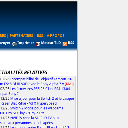
RES
|
PARTENAIRES
|
RSS
|
A PROPOS
nvoyer
Imprimer
Moteur TLD
RSS
CTUALITÉS RELATIVES
/02/26
Incompatibilité de l'objectif Tamron 70-
 F/2.8 Di III VXD avec le Sony Alpha 7 V
[MAJ]
/02/26
Les firmwares PS5 26.01 et PS4 13.04
és par Sony ?
/12/25
Mise à jour pour la Switch 2 et le casque
 Razer BlackShark V3 X HyperSpeed
/12/25
Switch 2 Mode pour les webcams
T Tiny SE/Tiny 2/Tiny 2 Lite
/11/25
NVIDIA rend la SHIELD TV plus
sible aux personnes handicapées
/11/25
Le casque audio Razer BlackShark V3