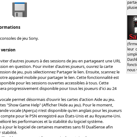
part
plusi
formations
consoles de jeu Sony.
(firm
leur 
s version
simp
Dash
viter d'autres joueurs à des sessions de jeu en partageant une URL
fonct
sion en question. Pour inviter d'autres joueurs, ouvrez la carte
nous 
ession de jeu, puis sélectionnez Partager le lien. Ensuite, scannez le
tre appareil mobile pour partager le lien. Cette fonctionnalité est
ponible pour les sessions ouvertes accessibles à tous. Cette
sera progressivement disponible pour tous les joueurs d'ici au 24
cale permet désormais d'ouvrir les cartes d'action Aide au jeu.
dites "Show Game Help" (Afficher l'Aide au jeu). Pour le moment,
nde vocale (Aperçu) n'est disponible qu'en anglais pour les joueurs
 compte pour le PSN enregistré aux États-Unis et au Royaume-Uni.
ioré les performances et la stabilité du logiciel système.
à jour le logiciel de certaines manettes sans fil DualSense afin
 stabilité.