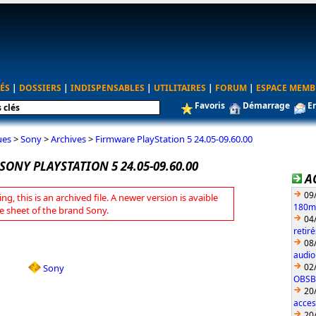
ÉS
|
DOSSIERS
|
INDISPENSABLES
|
UTILITAIRES
|
FORUM
|
ESPACE MEMB
Favoris
Démarrage
E
ues
>
Sony
>
Archives
>
Firmware PlayStation 5 24.05-09.60.00
ONY PLAYSTATION 5 24.05-09.60.00
A
09
ng, this is an archived file. A newer version is avaible
180mm
e sheet of the brand Sony.
04
retir
08
audio
02
Sony
OBSBO
20
acces
20