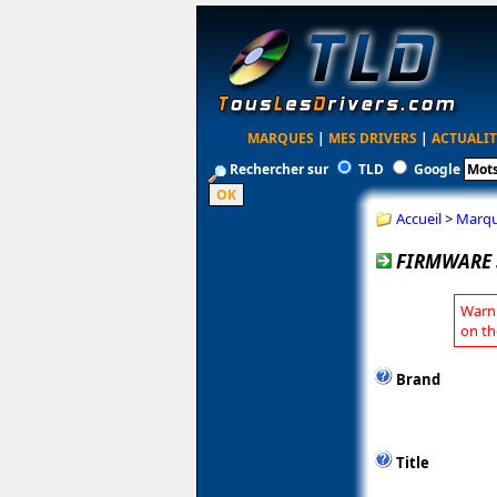
MARQUES
|
MES DRIVERS
|
ACTUALIT
Rechercher sur
TLD
Google
Accueil
>
Marq
FIRMWARE S
Warni
on th
Brand
Title