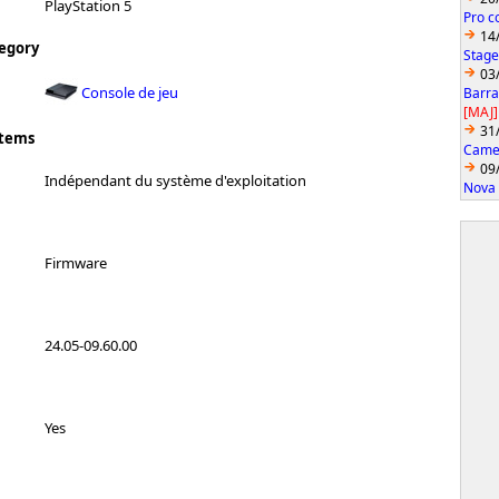
PlayStation 5
Pro c
14
egory
Stage
03
Console de jeu
Barra
[MAJ]
31
stems
Came
09
Indépendant du système d'exploitation
Nova 
Firmware
24.05-09.60.00
Yes