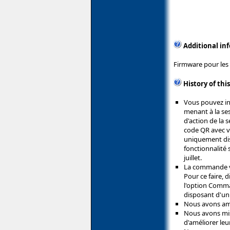
Additional in
Firmware pour les 
History of thi
Vous pouvez in
menant à la ses
d'action de la s
code QR avec vo
uniquement dis
fonctionnalité 
juillet.
La commande vo
Pour ce faire, 
l'option Comma
disposant d'un
Nous avons amél
Nous avons mis 
d'améliorer leur