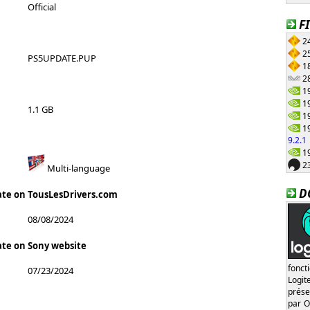
Official
F
24
25
PS5UPDATE.PUP
18
28
19
19
1.1 GB
19
19
9.2.1
19
23
Multi-language
D
ate on TousLesDrivers.com
08/08/2024
ate on Sony website
fonct
07/23/2024
Logi
prése
par O