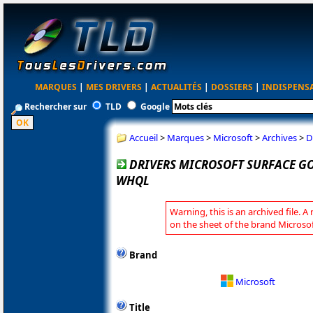
MARQUES
|
MES DRIVERS
|
ACTUALITÉS
|
DOSSIERS
|
INDISPENS
Rechercher sur
TLD
Google
Accueil
>
Marques
>
Microsoft
>
Archives
>
D
DRIVERS MICROSOFT SURFACE GO 3
WHQL
Warning, this is an archived file. A
on the sheet of the brand Microsof
Brand
Microsoft
Title