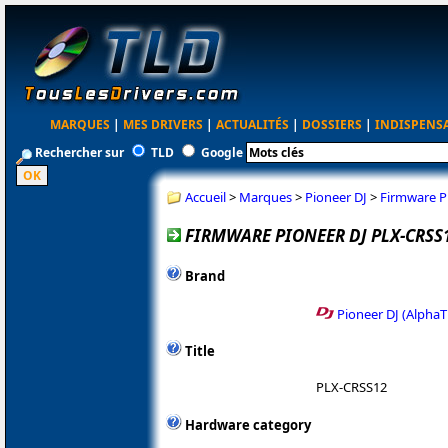
MARQUES
|
MES DRIVERS
|
ACTUALITÉS
|
DOSSIERS
|
INDISPENS
Rechercher sur
TLD
Google
Accueil
>
Marques
>
Pioneer DJ
>
Firmware P
FIRMWARE PIONEER DJ PLX-CRSS1
Brand
Pioneer DJ (AlphaT
Title
PLX-CRSS12
Hardware category