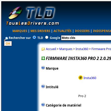
MARQUES
|
MES DRIVERS
|
ACTUALITÉS
|
DOSSIERS
|
INDISPENS
Rechercher sur
TLD
Google
Accueil
>
Marques
>
Insta360
>
Firmware Pro 
FIRMWARE INSTA360 PRO 2 2.0.2
Marque
Insta360
Intitulé
Pro 2
Catégorie de matériel