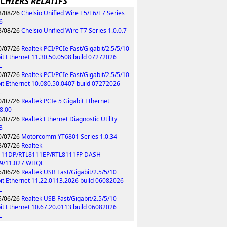
ICHIERS RELATIFS
/08/26
Chelsio Unified Wire T5/T6/T7 Series
6
/08/26
Chelsio Unified Wire T7 Series 1.0.0.7
/07/26
Realtek PCI/PCIe Fast/Gigabit/2.5/5/10
it Ethernet 11.30.50.0508 build 07272026
L
/07/26
Realtek PCI/PCIe Fast/Gigabit/2.5/5/10
it Ethernet 10.080.50.0407 build 07272026
L
/07/26
Realtek PCIe 5 Gigabit Ethernet
8.00
/07/26
Realtek Ethernet Diagnostic Utility
3
/07/26
Motorcomm YT6801 Series 1.0.34
/07/26
Realtek
111DP/RTL8111EP/RTL8111FP DASH
79/11.027 WHQL
/06/26
Realtek USB Fast/Gigabit/2.5/5/10
it Ethernet 11.22.0113.2026 build 06082026
L
/06/26
Realtek USB Fast/Gigabit/2.5/5/10
it Ethernet 10.67.20.0113 build 06082026
L