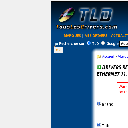
MARQUES
|
MES DRIVERS
|
ACTUALIT
Rechercher sur
TLD
Google
Accueil
>
Marq
DRIVERS RE
ETHERNET 11.
Warni
on th
Brand
Title