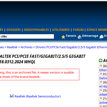
ÉS
|
DOSSIERS
|
INDISPENSABLES
|
UTILITAIRES
|
FORUM
|
ESPACE MEMB
Favoris
Démarrage
E
ues
>
Realtek
>
Archives
>
Drivers PCI/PCIe Fast/Gigabit/2.5/5 Gigabit Ethe
ALTEK PCI/PCIE FAST/GIGABIT/2.5/5 GIGABIT
A
18.0312.2024 WHQL
30
Ether
ng, this is an archived file. A newer version is avaible
01
e sheet of the brand Realtek.
Defin
26
et ré
25
adapt
Realtek (Realtek Semiconductor)
21
activ
02