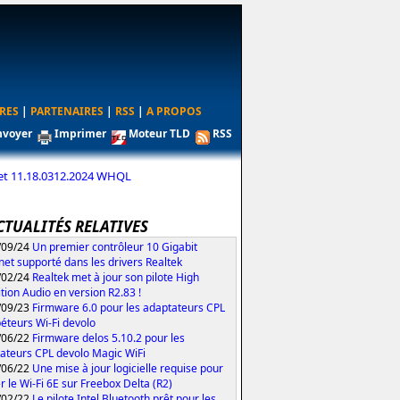
RES
|
PARTENAIRES
|
RSS
|
A PROPOS
nvoyer
Imprimer
Moteur TLD
RSS
rnet 11.18.0312.2024 WHQL
CTUALITÉS RELATIVES
/09/24
Un premier contrôleur 10 Gigabit
net supporté dans les drivers Realtek
/02/24
Realtek met à jour son pilote High
ition Audio en version R2.83 !
/09/23
Firmware 6.0 pour les adaptateurs CPL
péteurs Wi-Fi devolo
/06/22
Firmware delos 5.10.2 pour les
ateurs CPL devolo Magic WiFi
/06/22
Une mise à jour logicielle requise pour
er le Wi-Fi 6E sur Freebox Delta (R2)
/02/22
Le pilote Intel Bluetooth prêt pour les