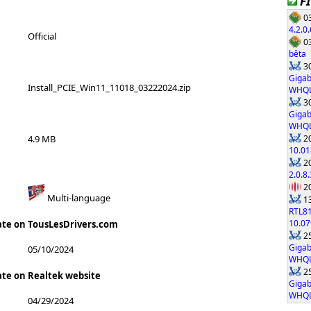
F
03
4.2.0.
Official
03
bêta
30
Gigab
Install_PCIE_Win11_11018_03222024.zip
WHQ
30
Gigab
WHQ
20
4.9 MB
10.01
20
2.0.8.
20
Multi-language
13
RTL8
10.0
ate on TousLesDrivers.com
25
Gigab
05/10/2024
WHQ
25
ate on Realtek website
Gigab
WHQ
04/29/2024