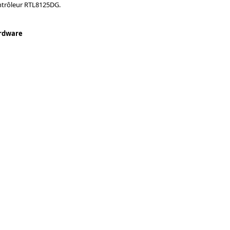
ntrôleur RTL8125DG.
rdware