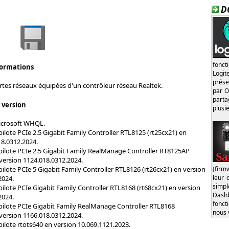
D
fonct
formations
Logi
prése
artes réseaux équipées d'un contrôleur réseau Realtek.
par O
part
s version
plusi
Microsoft WHQL.
pilote PCIe 2.5 Gigabit Family Controller RTL8125 (rt25cx21) en
18.0312.2024.
 pilote PCIe 2.5 Gigabit Family RealManage Controller RT8125AP
version 1124.018.0312.2024.
(firm
pilote PCIe 5 Gigabit Family Controller RTL8126 (rt26cx21) en version
leur 
2024.
simp
pilote PCIe Gigabit Family Controller RTL8168 (rt68cx21) en version
Dash
2024.
fonct
 pilote PCIe Gigabit Family RealManage Controller RTL8168
nous 
version 1166.018.0312.2024.
pilote rtots640 en version 10.069.1121.2023.