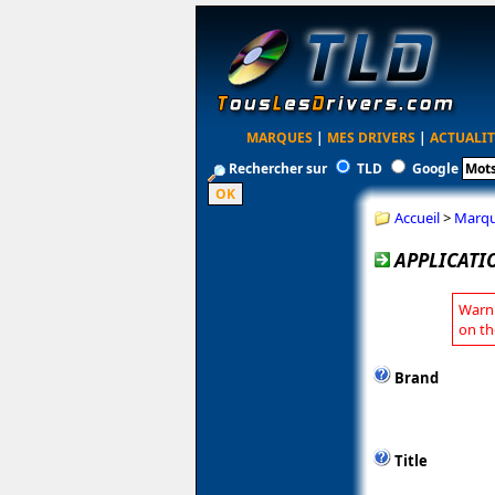
MARQUES
|
MES DRIVERS
|
ACTUALIT
Rechercher sur
TLD
Google
Accueil
>
Marq
APPLICATI
Warni
on th
Brand
Title