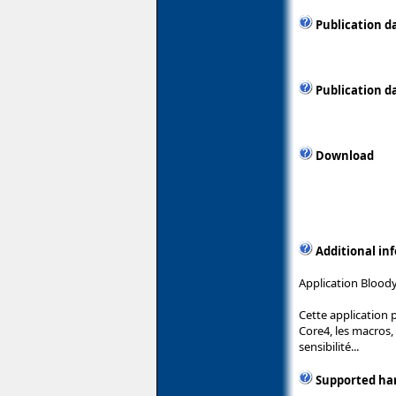
Publication d
Publication d
Download
Additional in
Application Bloody
Cette application 
Core4, les macros,
sensibilité...
Supported ha