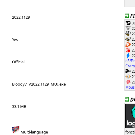
F
2022.1129
30
27
27
27
Yes
27
27
22
eS/Fe
Official
Crazy
22
21
20
Bloody7_V2022.1129_MUI.exe
Mouse
D
33.1 MB
Multi-language
fonct