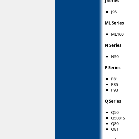
J Series
J95
ML Series
ML160
N Series
N50
P Series
P81
P85
P93
Q Series
Q50
Q5081S
Q80
Q81