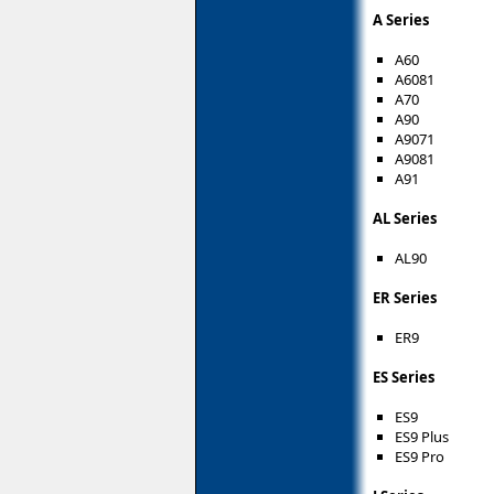
A Series
A60
A6081
A70
A90
A9071
A9081
A91
AL Series
AL90
ER Series
ER9
ES Series
ES9
ES9 Plus
ES9 Pro