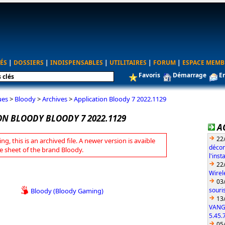
ÉS
|
DOSSIERS
|
INDISPENSABLES
|
UTILITAIRES
|
FORUM
|
ESPACE MEMB
Favoris
Démarrage
E
ues
>
Bloody
>
Archives
>
Application Bloody 7 2022.1129
ON BLOODY BLOODY 7 2022.1129
A
22
ng, this is an archived file. A newer version is avaible
décon
e sheet of the brand Bloody.
l'ins
22
Wirel
03
souri
Bloody (Bloody Gaming)
13
VANG
5.45.
05