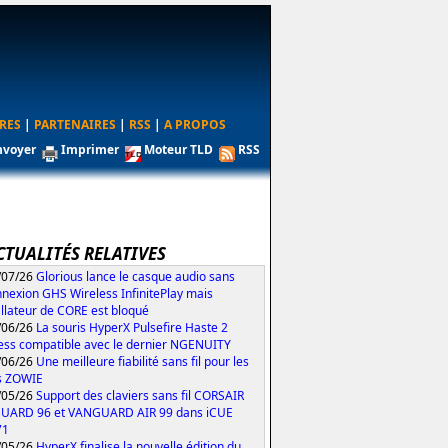
RES
|
PARTENAIRES
|
RSS
|
A PROPOS
nvoyer
Imprimer
Moteur TLD
RSS
CTUALITÉS RELATIVES
/07/26
Glorious lance le casque audio sans
nexion GHS Wireless InfinitePlay mais
tallateur de CORE est bloqué
/06/26
La souris HyperX Pulsefire Haste 2
ess compatible avec le dernier NGENUITY
/06/26
Une meilleure fiabilité sans fil pour les
s ZOWIE
/05/26
Support des claviers sans fil CORSAIR
UARD 96 et VANGUARD AIR 99 dans iCUE
71
/05/26
HyperX finalise la nouvelle édition du