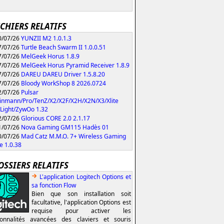
ICHIERS RELATIFS
/07/26
YUNZII M2 1.0.1.3
/07/26
Turtle Beach Swarm II 1.0.0.51
/07/26
MelGeek Horus 1.8.9
/07/26
MelGeek Horus Pyramid Receiver 1.8.9
/07/26
DAREU DAREU Driver 1.5.8.20
/07/26
Bloody WorkShop 8 2026.0724
/07/26
Pulsar
inmann/Pro/TenZ/X2/X2F/X2H/X2N/X3/Xlite
Light/ZywOo 1.32
/07/26
Glorious CORE 2.0 2.1.17
/07/26
Nova Gaming GM115 Hadès 01
/07/26
Mad Catz M.M.O. 7+ Wireless Gaming
 1.0.38
OSSIERS RELATIFS
L'application Logitech Options et
sa fonction Flow
Bien que son installation soit
facultative, l'application Options est
requise pour activer les
ionnalités avancées des claviers et souris