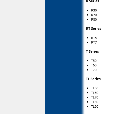
R Series
R30
R70
R80
RT Series
RT5
RT7
T Series
T50
T60
T70
TL Series
TL50
TL60
TL70
TL80
TL90