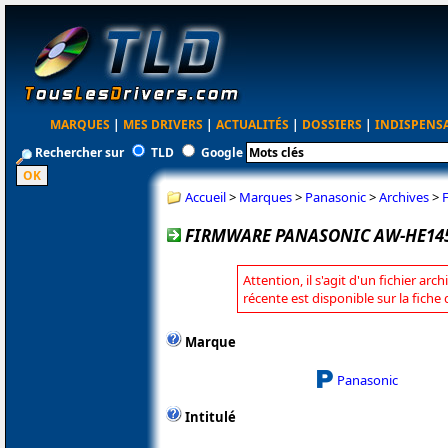
MARQUES
|
MES DRIVERS
|
ACTUALITÉS
|
DOSSIERS
|
INDISPENS
Rechercher sur
TLD
Google
Accueil
>
Marques
>
Panasonic
>
Archives
>
FIRMWARE PANASONIC AW-HE145
Attention, il s'agit d'un fichier arc
récente est disponible sur la fich
Marque
Panasonic
Intitulé