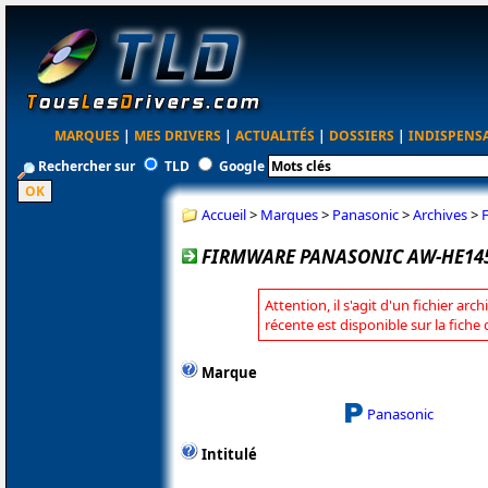
MARQUES
|
MES DRIVERS
|
ACTUALITÉS
|
DOSSIERS
|
INDISPENS
Rechercher sur
TLD
Google
Accueil
>
Marques
>
Panasonic
>
Archives
>
FIRMWARE PANASONIC AW-HE145
Attention, il s'agit d'un fichier arc
récente est disponible sur la fich
Marque
Panasonic
Intitulé