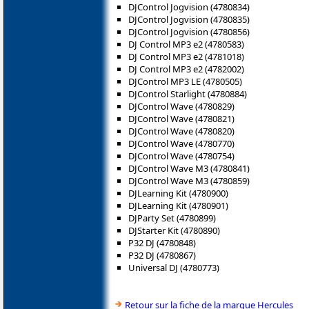
DJControl Jogvision (4780834)
DJControl Jogvision (4780835)
DJControl Jogvision (4780856)
DJ Control MP3 e2 (4780583)
DJ Control MP3 e2 (4781018)
DJ Control MP3 e2 (4782002)
DJControl MP3 LE (4780505)
DJControl Starlight (4780884)
DJControl Wave (4780829)
DJControl Wave (4780821)
DJControl Wave (4780820)
DJControl Wave (4780770)
DJControl Wave (4780754)
DJControl Wave M3 (4780841)
DJControl Wave M3 (4780859)
DJLearning Kit (4780900)
DJLearning Kit (4780901)
DJParty Set (4780899)
DJStarter Kit (4780890)
P32 DJ (4780848)
P32 DJ (4780867)
Universal DJ (4780773)
Retour sur la fiche de la marque Hercules