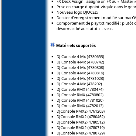
FX Deck Assign : assigne un FX au « Master »
Prise en charge dupoint-virgule dans le genr
Nouveau logo DJUCED.
Dossier d'enregistrement modifié sur macO
Comportement de play.txt modifié : plutôt que 
désormais lié au statut « Live ».
Matériels supportés
DJ Console 4-Mx (4780653)
DJ Console 4-Mx (4780742)
DJ Console 4-Mx (4780808)
DJ Console 4-Mx (4780816)
DJ Console 4-Mx (4781023)
DJ Console 4-Mx (478202)
DJ Console RMX (4780474)
DJ Console RMX (4780802)
DJ Console RMX (4781020)
DJ Console RMX (4782013)
DJConsole RMX2 (4761203)
DJConsole RMX2 (4780462)
DJConsole RMX2 (4780512)
DJConsole RMX2 (4780719)
DJConsole RMX2 (4780729)