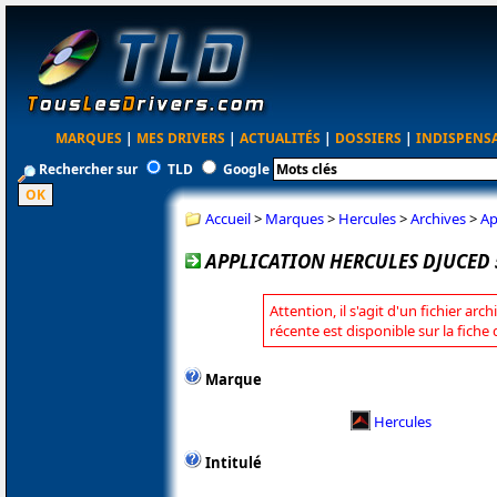
MARQUES
|
MES DRIVERS
|
ACTUALITÉS
|
DOSSIERS
|
INDISPENS
Rechercher sur
TLD
Google
Accueil
>
Marques
>
Hercules
>
Archives
>
Ap
APPLICATION HERCULES DJUCED 5
Attention, il s'agit d'un fichier arc
récente est disponible sur la fiche
Marque
Hercules
Intitulé