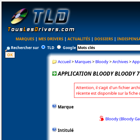
MARQUES
|
MES DRIVERS
|
ACTUALITÉS
|
DOSSIERS
|
INDISPENS
Rechercher sur
TLD
Google
Accueil
>
Marques
>
Bloody
>
Archives
>
Appl
APPLICATION BLOODY BLOODY 7 
Attention, il s'agit d'un fichier arc
récente est disponible sur la fiche
Marque
Bloody (Bloody G
Intitulé