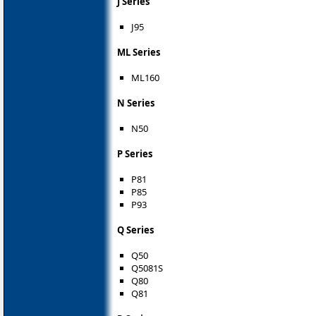
J Series
J95
ML Series
ML160
N Series
N50
P Series
P81
P85
P93
Q Series
Q50
Q5081S
Q80
Q81