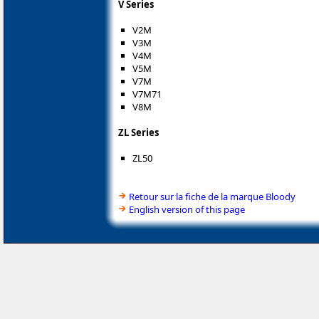
V Series
V2M
V3M
V4M
V5M
V7M
V7M71
V8M
ZL Series
ZL50
Retour sur la fiche de la marque Bloody
English version of this page