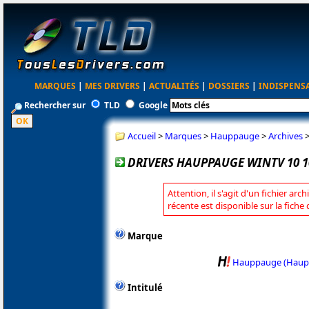
MARQUES
|
MES DRIVERS
|
ACTUALITÉS
|
DOSSIERS
|
INDISPENS
Rechercher sur
TLD
Google
Accueil
>
Marques
>
Hauppauge
>
Archives
DRIVERS HAUPPAUGE WINTV 10 1
Attention, il s'agit d'un fichier arc
récente est disponible sur la fic
Marque
Hauppauge (Haup
Intitulé