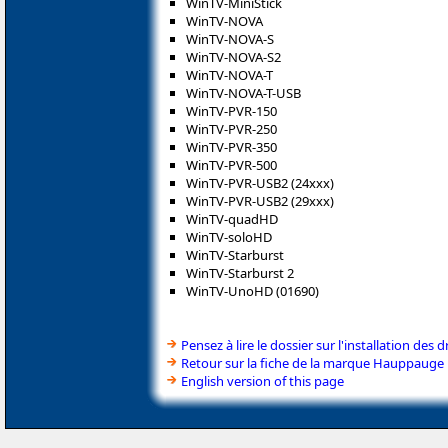
WinTV-MiniStick
WinTV-NOVA
WinTV-NOVA-S
WinTV-NOVA-S2
WinTV-NOVA-T
WinTV-NOVA-T-USB
WinTV-PVR-150
WinTV-PVR-250
WinTV-PVR-350
WinTV-PVR-500
WinTV-PVR-USB2 (24xxx)
WinTV-PVR-USB2 (29xxx)
WinTV-quadHD
WinTV-soloHD
WinTV-Starburst
WinTV-Starburst 2
WinTV-UnoHD (01690)
Pensez à lire le dossier sur l'installation des d
Retour sur la fiche de la marque Hauppauge
English version of this page