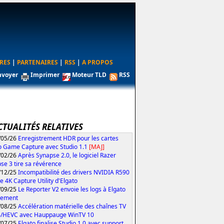
RES
|
PARTENAIRES
|
RSS
|
A PROPOS
nvoyer
Imprimer
Moteur TLD
RSS
CTUALITÉS RELATIVES
/05/26
Enregistrement HDR pour les cartes
o Game Capture avec Studio 1.1
[MAJ]
/02/26
Après Synapse 2.0, le logiciel Razer
se 3 tire sa révérence
/12/25
Incompatibilité des drivers NVIDIA R590
le 4K Capture Utility d'Elgato
/09/25
Le Reporter V2 envoie les logs à Elgato
tement
/08/25
Accélération matérielle des chaînes TV
4/HEVC avec Hauppauge WinTV 10
/07/25
Elgato finalise Studio 1.0 avec support