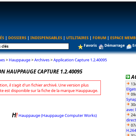
ÉS
|
DOSSIERS
|
INDISPENSABLES
|
UTILITAIRES
|
FORUM
|
ESPACE MEMB
Favoris
Démarrage
E
ues
>
Hauppauge
>
Archives
>
Application Capture 1.2.40095
ON HAUPPAUGE CAPTURE 1.2.40095
A
13
tion, il s'agit d'un fichier archivé. Une version plus
Elgat
te est disponible sur la fiche de la marque Hauppauge.
09
Synap
30
avec 
24
Hauppauge (Hauppauge Computer Works)
direc
07
H.26
31