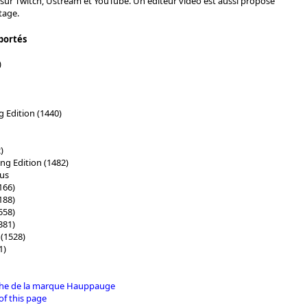
s sur Twitch, Ustream et YouTube. Un éditeur vidéo est aussi proposé
tage.
portés
)
Edition (1440)
)
g Edition (1482)
lus
166)
188)
558)
381)
(1528)
1)
iche de la marque Hauppauge
of this page