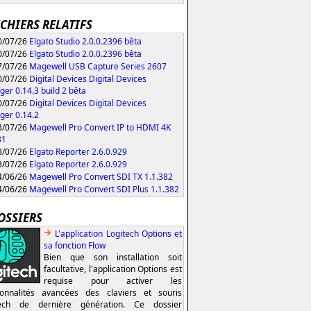
ICHIERS RELATIFS
/07/26
Elgato Studio 2.0.0.2396 bêta
/07/26
Elgato Studio 2.0.0.2396 bêta
/07/26
Magewell USB Capture Series 2607
/07/26
Digital Devices Digital Devices
er 0.14.3 build 2 bêta
/07/26
Digital Devices Digital Devices
er 0.14.2
/07/26
Magewell Pro Convert IP to HDMI 4K
31
/07/26
Elgato Reporter 2.6.0.929
/07/26
Elgato Reporter 2.6.0.929
/06/26
Magewell Pro Convert SDI TX 1.1.382
/06/26
Magewell Pro Convert SDI Plus 1.1.382
OSSIERS
L'application Logitech Options et
sa fonction Flow
Bien que son installation soit
facultative, l'application Options est
requise pour activer les
ionnalités avancées des claviers et souris
tech de dernière génération. Ce dossier