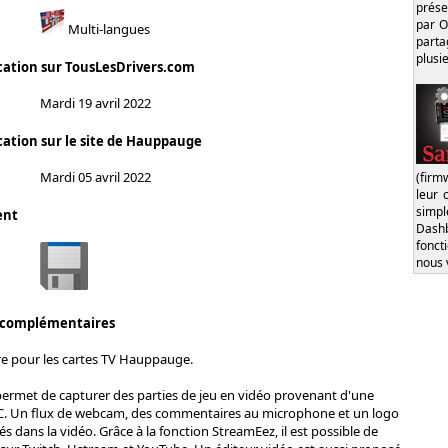
prése
par O
Multi-langues
part
plusi
cation sur TousLesDrivers.com
Mardi 19 avril 2022
cation sur le site de Hauppauge
Mardi 05 avril 2022
(firm
leur 
simp
ent
Dash
fonct
nous 
 complémentaires
re pour les cartes TV Hauppauge.
permet de capturer des parties de jeu en vidéo provenant d'une
C. Un flux de webcam, des commentaires au microphone et un logo
s dans la vidéo. Grâce à la fonction StreamEez, il est possible de