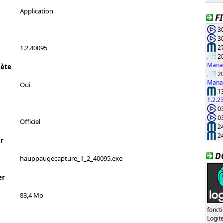
Application
F
30
30
27
1.2.40095
20
Manag
lète
20
Manag
Oui
13
1.2.2
03
03
Officiel
24
24
r
D
hauppaugecapture_1_2_40095.exe
er
83,4 Mo
fonct
Logi