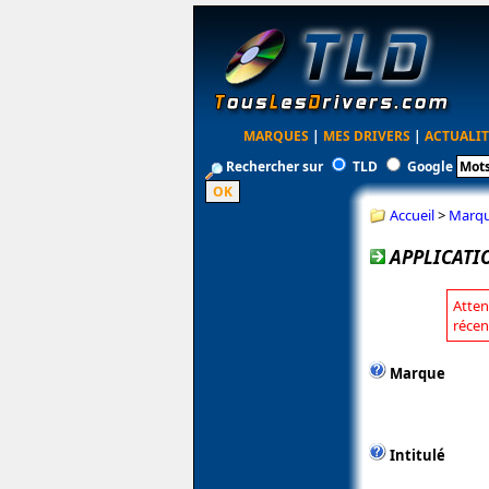
MARQUES
|
MES DRIVERS
|
ACTUALIT
Rechercher sur
TLD
Google
Accueil
>
Marq
APPLICATI
Atten
récen
Marque
Intitulé