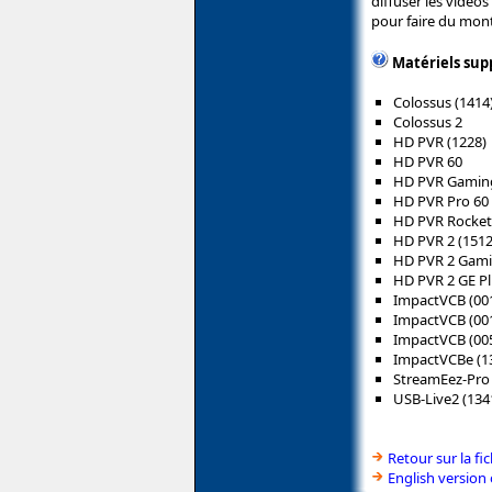
diffuser les vidéo
pour faire du mon
Matériels sup
Colossus (1414
Colossus 2
HD PVR (1228)
HD PVR 60
HD PVR Gaming 
HD PVR Pro 60
HD PVR Rocket
HD PVR 2 (1512
HD PVR 2 Gamin
HD PVR 2 GE P
ImpactVCB (00
ImpactVCB (00
ImpactVCB (00
ImpactVCBe (1
StreamEez-Pro 
USB-Live2 (134
Retour sur la f
English version 