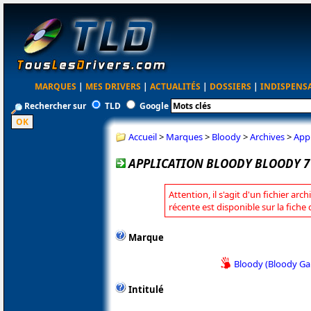
MARQUES
|
MES DRIVERS
|
ACTUALITÉS
|
DOSSIERS
|
INDISPENS
Rechercher sur
TLD
Google
Accueil
>
Marques
>
Bloody
>
Archives
>
Appl
APPLICATION BLOODY BLOODY 7 
Attention, il s'agit d'un fichier arc
récente est disponible sur la fiche
Marque
Bloody (Bloody G
Intitulé