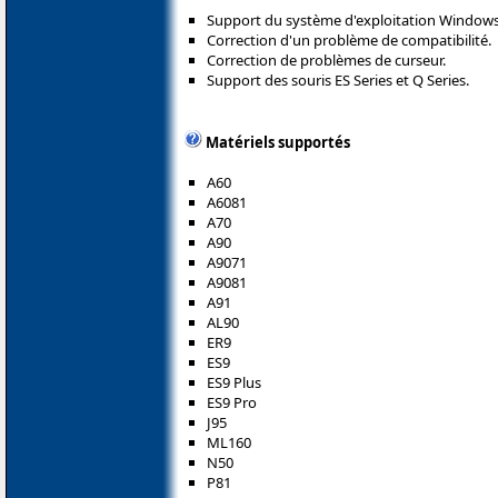
Support du système d'exploitation Windows 
Correction d'un problème de compatibilité.
Correction de problèmes de curseur.
Support des souris ES Series et Q Series.
Matériels supportés
A60
A6081
A70
A90
A9071
A9081
A91
AL90
ER9
ES9
ES9 Plus
ES9 Pro
J95
ML160
N50
P81