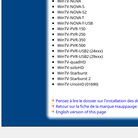
WinTV-NOVA
WinTV-NOVA-S
WinTV-NOVA-S2
WinTV-NOVA-T
WinTV-NOVA-T-USB
WinTV-PVR-150
WinTV-PVR-250
WinTV-PVR-350
WinTV-PVR-500
WinTV-PVR-USB2 (24xxx)
WinTV-PVR-USB2 (29xxx)
WinTV-quadHD
WinTV-soloHD
WinTV-Starburst
WinTV-Starburst 2
WinTV-UnoHD (01690)
Pensez à lire le dossier sur l'installation des d
Retour sur la fiche de la marque Hauppauge
English version of this page