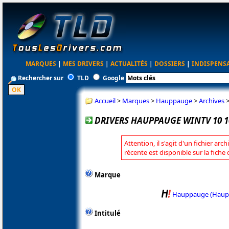
MARQUES
|
MES DRIVERS
|
ACTUALITÉS
|
DOSSIERS
|
INDISPENS
Rechercher sur
TLD
Google
Accueil
>
Marques
>
Hauppauge
>
Archives
DRIVERS HAUPPAUGE WINTV 10 1
Attention, il s'agit d'un fichier arc
récente est disponible sur la fic
Marque
Hauppauge (Haup
Intitulé