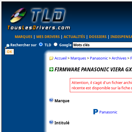
MARQUES
|
MES DRIVERS
|
ACTUALITÉS
|
DOSSIERS
|
INDISPENS
Rechercher sur
TLD
Google
Accueil
>
Marques
>
Panasonic
>
Archives
>
FIRMWARE PANASONIC VIERA GX
Attention, il s'agit d'un fichier arc
récente est disponible sur la fich
Marque
Panasonic
Intitulé