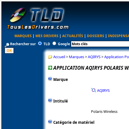
MARQUES
|
MES DRIVERS
|
ACTUALITÉS
|
DOSSIERS
|
INDISPENS
Rechercher sur
TLD
Google
Accueil
>
Marques
>
AQIRYS
>
Application Po
APPLICATION AQIRYS POLARIS W
Marque
AQIRYS
Intitulé
Polaris Wireless
Catégorie de matériel