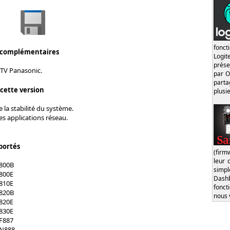
fonct
 complémentaires
Logi
prése
 TV Panasonic.
par O
part
 cette version
plusi
 la stabilité du système.
s applications réseau.
portés
(firm
leur 
800B
simp
800E
Dash
810E
fonct
820B
nous 
820E
830E
F887
XN888