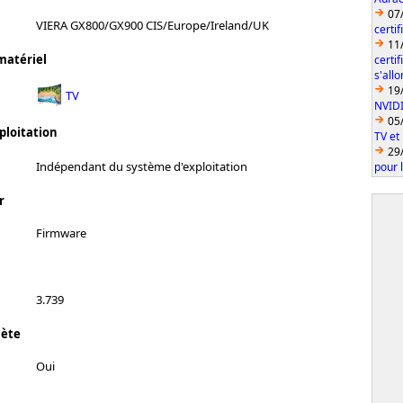
07
VIERA GX800/GX900 CIS/Europe/Ireland/UK
certi
11
matériel
certi
s'all
19
TV
NVID
05
ploitation
TV et
29
Indépendant du système d'exploitation
pour 
r
Firmware
3.739
lète
Oui