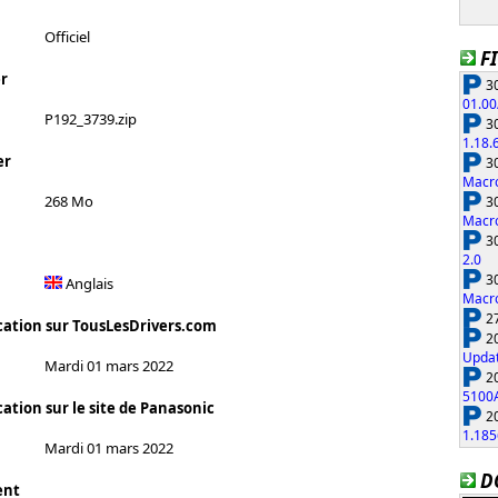
Officiel
F
r
30
01.00
P192_3739.zip
30
1.18.
er
30
Macro
268 Mo
30
Macro
30
2.0
30
Anglais
Macro
27
cation sur TousLesDrivers.com
20
Updat
Mardi 01 mars 2022
20
5100
ation sur le site de Panasonic
20
1.185
Mardi 01 mars 2022
D
ent