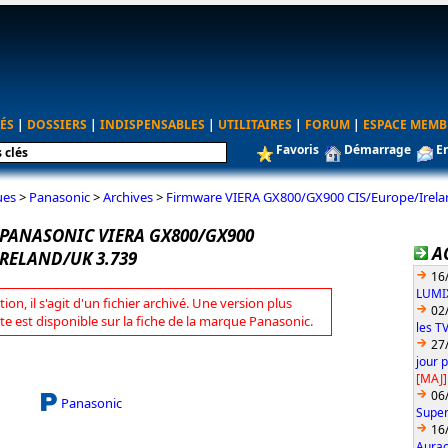
ÉS
|
DOSSIERS
|
INDISPENSABLES
|
UTILITAIRES
|
FORUM
|
ESPACE MEMB
Favoris
Démarrage
E
ues
>
Panasonic
>
Archives
>
Firmware VIERA GX800/GX900 CIS/Europe/Irela
PANASONIC VIERA GX800/GX900
A
RELAND/UK 3.739
16
LUMIX
tion, il s'agit d'un fichier archivé. Une version plus
02
te est disponible sur la fiche de la marque Panasonic.
les T
27
jour 
[MAJ]
06
Panasonic
Super
16
Aurac