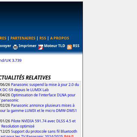
RES
|
PARTENAIRES
|
RSS
|
A PROPOS
nvoyer
Imprimer
Moteur TLD
RSS
nd/UK 3.739
CTUALITÉS RELATIVES
/06/26
Panasonic suspend la mise à jour 2.0 du
 DC-S9 depuis le LUMIX Lab
/04/26
Optimisation de l'interface DLNA pour
V panasonic
/02/26
Panasonic annonce plusieurs mises à
pour la gamme LUMIX et le micro DMW-DMS1
/01/26
Pilote NVIDIA 591.74 avec DLSS 4.5 et
 Resolution optimisé
/12/25
Support du protocole sans fil Bluetooth
ast pour les TV Panasonic 2024/2025
[MAJ]