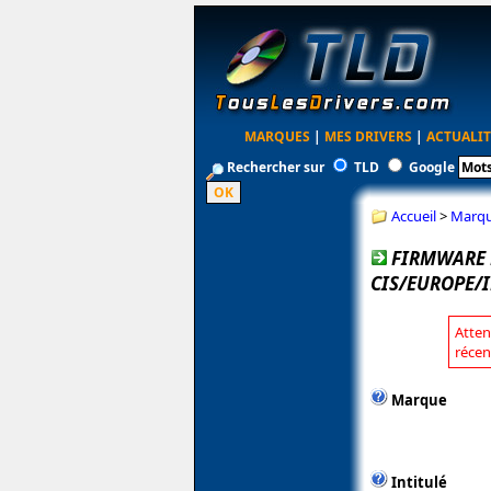
MARQUES
|
MES DRIVERS
|
ACTUALIT
Rechercher sur
TLD
Google
Accueil
>
Marq
FIRMWARE 
CIS/EUROPE/I
Atten
récen
Marque
Intitulé