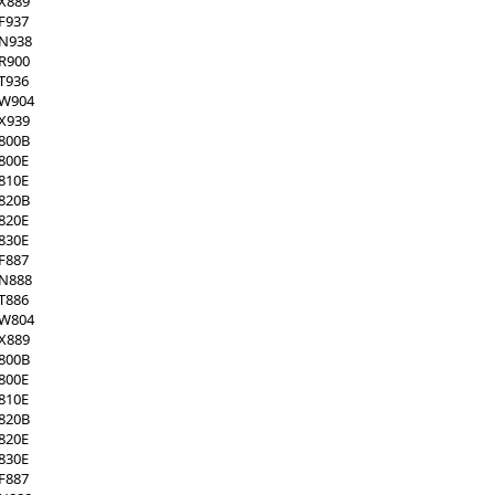
X889
F937
XN938
R900
T936
XW904
X939
800B
800E
810E
820B
820E
830E
F887
XN888
T886
XW804
X889
800B
800E
810E
820B
820E
830E
F887