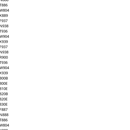
T886
XW804
X889
F937
XN938
T936
XW904
X939
F937
XN938
R900
T936
XW904
X939
800B
800E
810E
820B
820E
830E
F887
XN888
T886
XW804