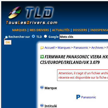
MARQUES
|
MES DRIVERS
|
ACTUALITÉS
|
DOSSIERS
|
INDISPENS
Rechercher sur
TLD
Google
Accueil
>
Marques
>
Panasonic
>
Archives
>
FIRMWARE PANASONIC VIERA HX
CIS/EUROPE/IRELAND/UK 3.079
Attention, il s'agit d'un fichier arc
récente est disponible sur la fich
Marque
Panasonic
Intitulé