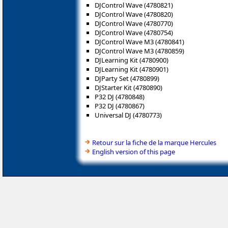
DJControl Wave (4780821)
DJControl Wave (4780820)
DJControl Wave (4780770)
DJControl Wave (4780754)
DJControl Wave M3 (4780841)
DJControl Wave M3 (4780859)
DJLearning Kit (4780900)
DJLearning Kit (4780901)
DJParty Set (4780899)
DJStarter Kit (4780890)
P32 DJ (4780848)
P32 DJ (4780867)
Universal DJ (4780773)
Retour sur la fiche de la marque Hercules
English version of this page