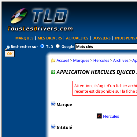
MARQUES
|
MES DRIVERS
|
ACTUALITÉS
|
DOSSIERS
|
INDISPENS
Rechercher sur
TLD
Google
Accueil
>
Marques
>
Hercules
>
Archives
>
Ap
APPLICATION HERCULES DJUCED 5.
Attention, il s'agit d'un fichier arc
récente est disponible sur la fiche
Marque
Hercules
Intitulé