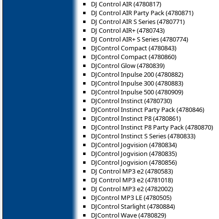
DJ Control AIR (4780817)
DJ Control AIR Party Pack (4780871)
DJ Control AIR S Series (4780771)
DJ Control AIR+ (4780743)
DJ Control AIR+ S Series (4780774)
DJControl Compact (4780843)
DJControl Compact (4780860)
DJControl Glow (4780839)
DJControl Inpulse 200 (4780882)
DJControl Inpulse 300 (4780883)
DJControl Inpulse 500 (4780909)
DJControl Instinct (4780730)
DJControl Instinct Party Pack (4780846)
DJControl Instinct P8 (‎4780861)
DJControl Instinct P8 Party Pack (4780870)
DJControl Instinct S Series (4780833)
DJControl Jogvision (4780834)
DJControl Jogvision (4780835)
DJControl Jogvision (4780856)
DJ Control MP3 e2 (4780583)
DJ Control MP3 e2 (4781018)
DJ Control MP3 e2 (4782002)
DJControl MP3 LE (4780505)
DJControl Starlight (4780884)
DJControl Wave (4780829)