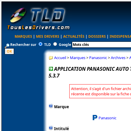
MARQUES
|
MES DRIVERS
|
ACTUALITÉS
|
DOSSIERS
|
INDISPENS
Rechercher sur
TLD
Google
Accueil
>
Marques
>
Panasonic
>
Archives
>
A
APPLICATION PANASONIC AUTO 
5.3.7
Attention, il s'agit d'un fichier arc
récente est disponible sur la fich
Marque
Panasonic
Intitulé