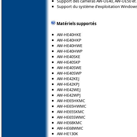
Support des caméras AW-UE40, AW-UE50 et
Support du système d'exploitation Windows 
Matériels supportés
AW-HE40HKE
AW-HE40HKP
AW-HE40HWE
AW-HE40HWP
AW-HE40SKE
AW-HE40SKP
AW-HE40SWE
AW-HE40SWP
AW-HE42KEJ
AW-HE42KPJ
AW-HE42WEJ
AW-HE42WPJ
AW-HE65HKMC
AW-HE65HWMC
AW-HE65SKMC
AW-HE65SWMC
AW-HE68KMC
AW-HE68WMC
AW-HE130K