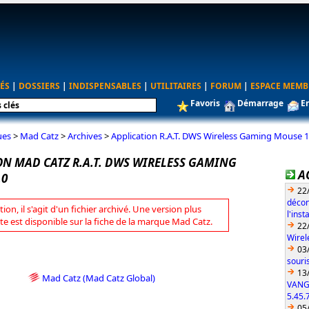
ÉS
|
DOSSIERS
|
INDISPENSABLES
|
UTILITAIRES
|
FORUM
|
ESPACE MEMB
Favoris
Démarrage
E
ues
>
Mad Catz
>
Archives
>
Application R.A.T. DWS Wireless Gaming Mouse 1
ON MAD CATZ R.A.T. DWS WIRELESS GAMING
A
.0
22
décon
tion, il s'agit d'un fichier archivé. Une version plus
l'ins
te est disponible sur la fiche de la marque Mad Catz.
22
Wirel
03
souri
13
Mad Catz (Mad Catz Global)
VANG
5.45.
05