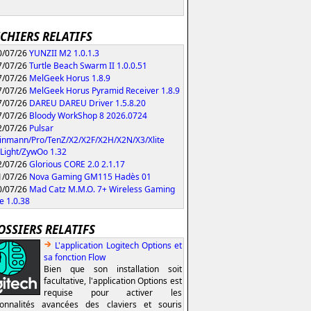
ICHIERS RELATIFS
/07/26
YUNZII M2 1.0.1.3
/07/26
Turtle Beach Swarm II 1.0.0.51
/07/26
MelGeek Horus 1.8.9
/07/26
MelGeek Horus Pyramid Receiver 1.8.9
/07/26
DAREU DAREU Driver 1.5.8.20
/07/26
Bloody WorkShop 8 2026.0724
/07/26
Pulsar
inmann/Pro/TenZ/X2/X2F/X2H/X2N/X3/Xlite
Light/ZywOo 1.32
/07/26
Glorious CORE 2.0 2.1.17
/07/26
Nova Gaming GM115 Hadès 01
/07/26
Mad Catz M.M.O. 7+ Wireless Gaming
 1.0.38
OSSIERS RELATIFS
L'application Logitech Options et
sa fonction Flow
Bien que son installation soit
facultative, l'application Options est
requise pour activer les
ionnalités avancées des claviers et souris