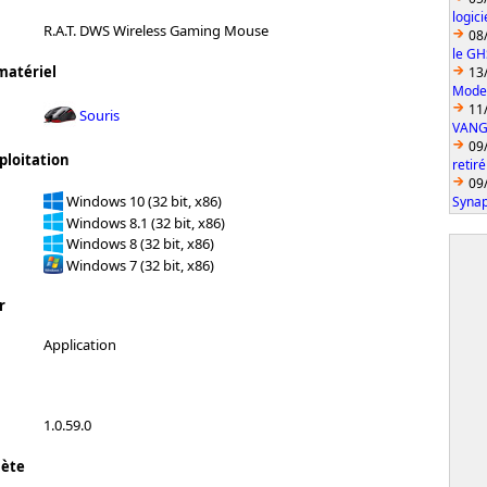
logic
R.A.T. DWS Wireless Gaming Mouse
08
le GH
matériel
13
Model
11
Souris
VANGU
09
ploitation
retiré
09
Windows 10 (32 bit, x86)
Synap
Windows 8.1 (32 bit, x86)
Windows 8 (32 bit, x86)
Windows 7 (32 bit, x86)
r
Application
1.0.59.0
lète