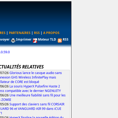
RES
|
PARTENAIRES
|
RSS
|
A PROPOS
nvoyer
Imprimer
Moteur TLD
RSS
.0.59.0
CTUALITÉS RELATIVES
/07/26
Glorious lance le casque audio sans
nexion GHS Wireless InfinitePlay mais
tallateur de CORE est bloqué
/06/26
La souris HyperX Pulsefire Haste 2
ess compatible avec le dernier NGENUITY
/06/26
Une meilleure fiabilité sans fil pour les
s ZOWIE
/05/26
Support des claviers sans fil CORSAIR
UARD 96 et VANGUARD AIR 99 dans iCUE
71
/05/26
HyperX finalise la nouvelle édition du