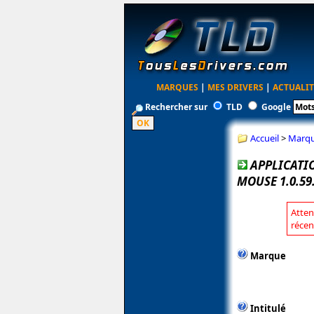
MARQUES
|
MES DRIVERS
|
ACTUALIT
Rechercher sur
TLD
Google
Accueil
>
Marq
APPLICATI
MOUSE 1.0.59
Atten
récen
Marque
Intitulé