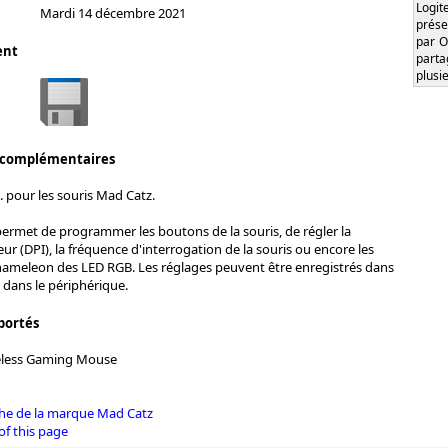
Logi
Mardi 14 décembre 2021
prése
par O
ent
part
plusi
 complémentaires
. pour les souris Mad Catz.
permet de programmer les boutons de la souris, de régler la
eur (DPI), la fréquence d'interrogation de la souris ou encore les
hameleon des LED RGB. Les réglages peuvent être enregistrés dans
s dans le périphérique.
portés
reless Gaming Mouse
iche de la marque Mad Catz
of this page