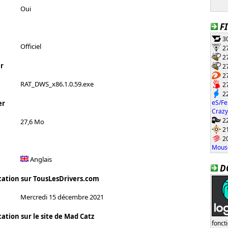
Oui
F
30
Officiel
27
27
r
27
27
RAT_DWS_x86.1.0.59.exe
27
22
eS/Fe
er
Crazy
22
27,6 Mo
21
20
Mouse
Anglais
D
cation sur TousLesDrivers.com
Mercredi 15 décembre 2021
ation sur le site de Mad Catz
fonct