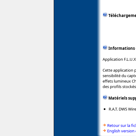
Téléchargem
Informations
Application F.L.U.X
Cette application 
sensibilité du capt
effets lumineux C
des profils stocké
Matériels sup
R.A.T. DWS Wi
Retour sur la f
English version 