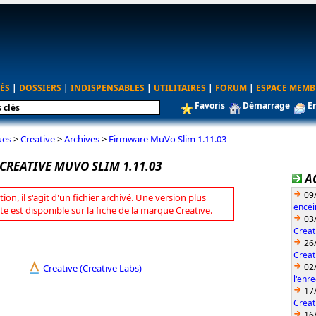
ÉS
|
DOSSIERS
|
INDISPENSABLES
|
UTILITAIRES
|
FORUM
|
ESPACE MEMB
Favoris
Démarrage
E
ues
>
Creative
>
Archives
>
Firmware MuVo Slim 1.11.03
CREATIVE MUVO SLIM 1.11.03
A
09
tion, il s'agit d'un fichier archivé. Une version plus
encei
te est disponible sur la fiche de la marque Creative.
03
Creat
26
Creat
02
Creative (Creative Labs)
l'enr
17
Creat
16