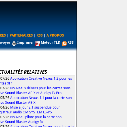
RES
|
PARTENAIRES
|
RSS
|
A PROPOS
nvoyer
Imprimer
Moteur TLD
RSS
CTUALITÉS RELATIVES
/07/26
Application Creative Nexus 1.2 pour les
ntes XF1
/07/26
Nouveaux drivers pour les cartes sons
ive Sound Blaster AE-X et Audigy Fx Pro
/05/26
Application Nexus 1.1 pour la carte son
ive Sound Blaster AE-X
/04/26
Mise à jour 2.1 suspendue pour
egistreur audio OM SYSTEM LS-P5
/03/26
Nouveau pilote pour la carte son
ive Sound Blaster Audigy Rx
/03/26
Application Creative Nexus pour la carte