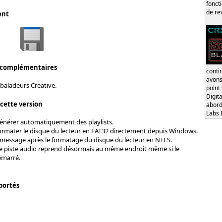
fonct
de re
ent
 complémentaires
conti
avons
baladeurs Creative.
point
Digita
 cette version
abord
Labs 
 générer automatiquement des playlists.
 formater le disque du lecteur en FAT32 directement depuis Windows.
 message après le formatage du disque du lecteur en NTFS.
ne piste audio reprend désormais au même endroit même si le
émarré.
portés