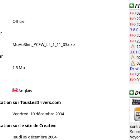
F
03
27
Officiel
27
3.8.0
r
27
27
MuVoSlim_PCFW_L4_1_11_03.exe
10
3.01
er
07
03
1,5 Mo
Drive
01
01
Anglais
D
cation sur TousLesDrivers.com
Vendredi 10 décembre 2004
ation sur le site de Creative
sont 
Sound
Jeudi 09 décembre 2004
Voyon