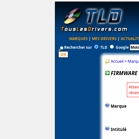
MARQUES
|
MES DRIVERS
|
ACTUALIT
Rechercher sur
TLD
Google
Accueil
>
Marq
FIRMWARE 
Atten
récen
Marque
Intitulé