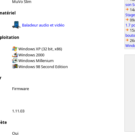
MuVo Slim
son S
14
matériel
Stage
09
Baladeur audio et vidéo
1.7 p
15
bouto
ploitation
26
Wind
Windows XP (32 bit, x86)
Windows 2000
Windows Millenium
Windows 98 Second Edition
r
Firmware
1.11.03
lète
Oui