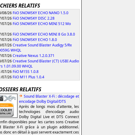
ICHIERS RELATIFS
/08/26
FiiO SNOWSKY ECHO NANO 1.5.0
/07/26
FiiO SNOWSKY DISC 2.28
/07/26
FiiO SNOWSKY ECHO MINI 512 Mo
/07/26
FiiO SNOWSKY ECHO MINI 8 Go 3.8.0
/07/26
FiiO SNOWSKY ECHO 1.8.0
/07/26
Creative Sound Blaster Audigy 5/Rx
.0059G WHQL
/07/26
Creative Nexus 1.2.0.371
/07/26
Creative Sound Blaster (CT) USBI Audio
rs 1.01.09.00 WHQL
/07/26
FiiO M15S 1.0.8
/07/26
FiiO M11 Plus 1.0.4
OSSIERS RELATIFS
Sound Blaster X-Fi : décodage et
encodage Dolby Digital/DTS
Après de longs mois d'attente, les
technologies d'encodage audio
Dolby Digital Live et DTS Connect
enfin disponibles pour les cartes sons Creative
 Blaster X-Fi grâce à un plugin additionnel.
s donc en détail à quoi servent exactement ces