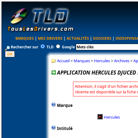
MARQUES
|
MES DRIVERS
|
ACTUALITÉS
|
DOSSIERS
|
INDISPENS
Rechercher sur
TLD
Google
Accueil
>
Marques
>
Hercules
>
Archives
>
Ap
APPLICATION HERCULES DJUCED 5
Attention, il s'agit d'un fichier arc
récente est disponible sur la fiche
Marque
Hercules
Intitulé