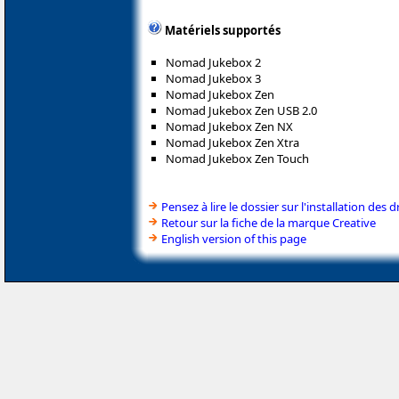
Matériels supportés
Nomad Jukebox 2
Nomad Jukebox 3
Nomad Jukebox Zen
Nomad Jukebox Zen USB 2.0
Nomad Jukebox Zen NX
Nomad Jukebox Zen Xtra
Nomad Jukebox Zen Touch
Pensez à lire le dossier sur l'installation des d
Retour sur la fiche de la marque Creative
English version of this page