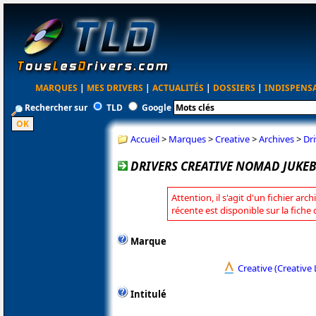
MARQUES
|
MES DRIVERS
|
ACTUALITÉS
|
DOSSIERS
|
INDISPENS
Rechercher sur
TLD
Google
Accueil
>
Marques
>
Creative
>
Archives
>
Dr
DRIVERS CREATIVE NOMAD JUKEBO
Attention, il s'agit d'un fichier arc
récente est disponible sur la fiche
Marque
Creative (Creative 
Intitulé