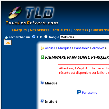
MARQUES
|
MES DRIVERS
|
ACTUALITÉS
|
DOSSIERS
|
INDISPENS
Rechercher sur
TLD
Google
Accueil
>
Marques
>
Panasonic
>
Archives
>
FIRMWARE PANASONIC PT-RQ35K/
Attention, il s'agit d'un fichier arc
récente est disponible sur la fich
Marque
Panasonic
Intitulé